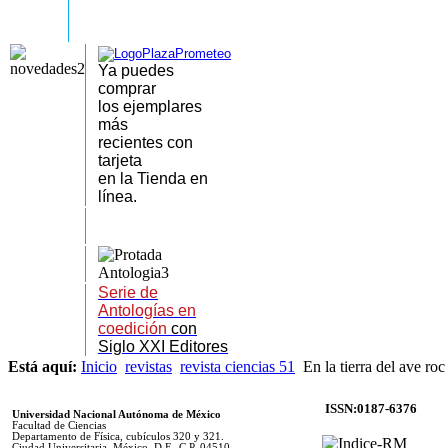
Ya puedes
comprar
los
ejemplares
más
recientes
con
tarjeta
en la Tienda en
línea.
Serie de
Antologías en
coedición
con
Siglo XXI Editores
Está aquí:
Inicio
revistas
revista ciencias 51
En la tierra del ave roc
ISSN:0187-6376
Universidad Nacional Autónoma de México
Facultad de Ciencias
Departamento de Física, cubículos 320 y 321.
Ciudad Universitaria. México, D.F., C.P. 04510.