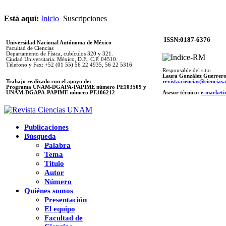
Está aquí:
Inicio
Suscripciones
ISSN:0187-6376
Universidad Nacional Autónoma de México
Facultad de Ciencias
Departamento de Física, cubículos 320 y 321.
Ciudad Universitaria. México, D.F., C.P. 04510.
Télefono y Fax: +52 (01 55) 56 22 4935, 56 22 5316
Responsable del sitio
Laura González Guerrer
Trabajo realizado con el apoyo de:
revista.ciencias@ciencia
Programa UNAM-DGAPA-PAPIME número PE103509 y
UNAM-DGAPA-PAPIME
número PE106212
Asesor técnico:
e-marketi
Publicaciones
Búsqueda
Palabra
Tema
Titulo
Autor
Número
Quiénes somos
Presentación
El equipo
Facultad de