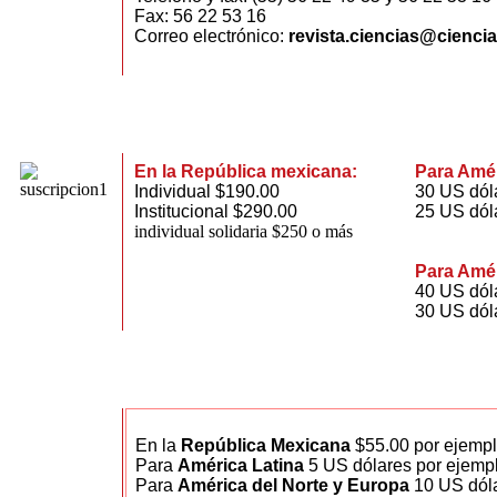
Fax: 56 22 53 16
Correo electrónico:
revista.ciencias@cienci
En la República mexicana:
Para Amér
Individual $190.00
30 US dóla
Institucional $290.00
25 US dól
individual solidaria $250 o más
Para Amér
40 US dóla
30 US dól
En la
República Mexicana
$55.00 por ejempl
Para
América Latina
5 US dólares por ejemp
Para
América del Norte y Europa
10 US dóla