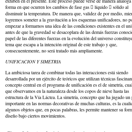
exhiben en el presente. Este proceso puede verse de manera análoga 
forma en que ocurren los cambios de fase gas  líquido  sólido al
disminuir la temperatura. De manera que, validez de por medio, mie
logremos someter a la gravitación a los esquemas unificadores, no 
empezar a formarnos una idea de las condiciones existentes en el un
antes de que la gravedad se desacoplara de las demás fuerzas conoci
papel de las diferentes fuerzas en la evolución del universo constituy
tema que escapa a la intención original de este trabajo y que,
consecuentemente, no será tratado más ampliamente.
UNIFICACION Y SIMETRIA
La ambiciosa tarea de combinar todas las interacciones está siendo
desarrollada por un ejército de teóricos que utilizan técnicas fascina
concepto central en el programa de unificación es el de simetría, cua
que observamos en la naturaleza desde los copos de nieve hasta las
estructura de la Vía Láctea. La simetría, concepto que ha jugado un
importante en las normas decorativas de muchas culturas, es la cual
algunos objetos que, en pocas palabras, les permite mantener su for
diseño bajo ciertos movimientos.