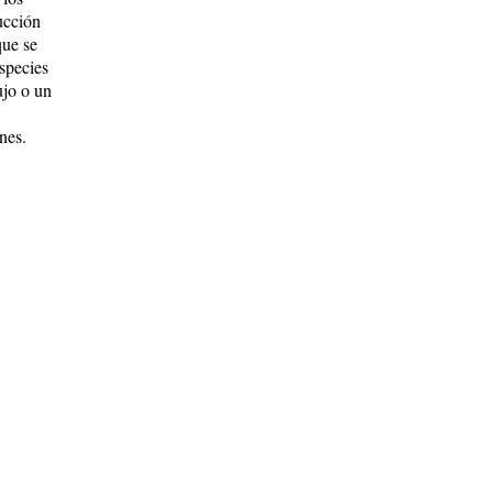
ucción
que se
especies
ujo o un
nes.