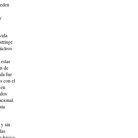
ueden
y
vida
stringe
núcleos
 estas
ón de
ada fue
s con el
 en
 dos
acional.
sta
 y sin
las
n básica