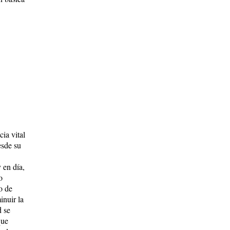
ia vital
esde su
 en día,
o
o de
inuir la
d se
que