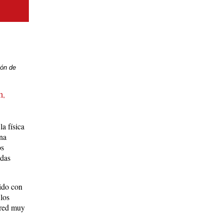
ión de
n
,
la física
una
os
adas
ido con
 los
 red muy