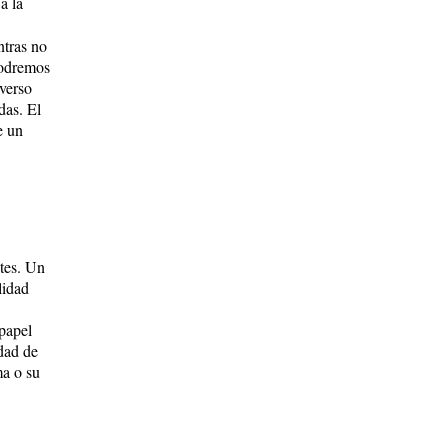
a la
ntras no
podremos
iverso
das. El
e un
ntes. Un
lidad
 papel
idad de
ma o su