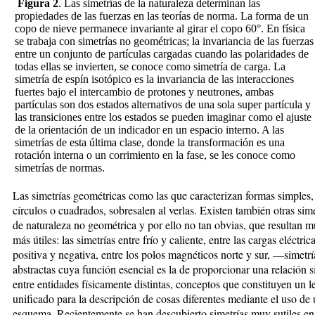
Figura 2
. Las simetrías de la naturaleza determinan las
propiedades de las fuerzas en las teorías de norma. La forma de un
copo de nieve permanece invariante al girar el copo 60°. En física
se trabaja con simetrías no geométricas; la invariancia de las fuerzas
entre un conjunto de partículas cargadas cuando las polaridades de
todas ellas se invierten, se conoce como simetría de carga. La
simetría de espín isotópico es la invariancia de las interacciones
fuertes bajo el intercambio de protones y neutrones, ambas
partículas son dos estados alternativos de una sola super partícula y
las transiciones entre los estados se pueden imaginar como el ajuste
de la orientación de un indicador en un espacio interno. A las
simetrías de esta última clase, donde la transformación es una
rotación interna o un corrimiento en la fase, se les conoce como
simetrías de normas.
Las simetrías geométricas como las que caracterizan formas simples,
círculos o cuadrados, sobresalen al verlas. Existen también otras sime
de naturaleza no geométrica y por ello no tan obvias, que resultan 
más útiles: las simetrías entre frío y caliente, entre las cargas eléctric
positiva y negativa, entre los polos magnéticos norte y sur, —simetrí
abstractas cuya función esencial es la de proporcionar una relación 
entre entidades físicamente distintas, conceptos que constituyen un 
unificado para la descripción de cosas diferentes mediante el uso de 
esquema. Recientemente se han descubierto simetrías muy sutiles en