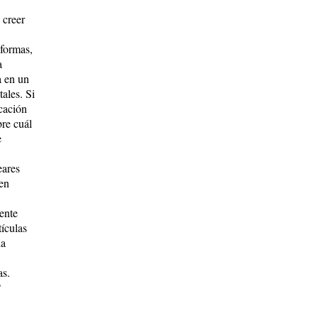
 creer
 formas,
a
a en un
ales. Si
cación
bre cuál
e
eares
 en
ente
tículas
la
as.
?