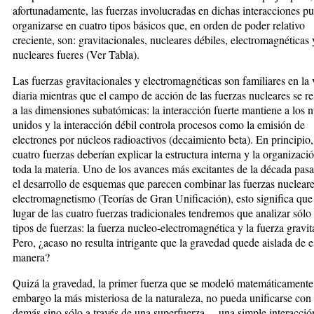
afortunadamente, las fuerzas involucradas en dichas interacciones p
organizarse en cuatro tipos básicos que, en orden de poder relativo
creciente, son: gravitacionales, nucleares débiles, electromagnéticas 
nucleares fueres (Ver Tabla).
Las fuerzas gravitacionales y electromagnéticas son familiares en la 
diaria mientras que el campo de acción de las fuerzas nucleares se re
a las dimensiones subatómicas: la interacción fuerte mantiene a los 
unidos y la interacción débil controla procesos como la emisión de
electrones por núcleos radioactivos (decaimiento beta). En principio,
cuatro fuerzas deberían explicar la estructura interna y la organizaci
toda la materia. Uno de los avances más excitantes de la década pas
el desarrollo de esquemas que parecen combinar las fuerzas nucleare
electromagnetismo (Teorías de Gran Unificación), esto significa que
lugar de las cuatro fuerzas tradicionales tendremos que analizar sólo
tipos de fuerzas: la fuerza nucleo-electromagnética y la fuerza gravit
Pero, ¿acaso no resulta intrigante que la gravedad quede aislada de e
manera?
Quizá la gravedad, la primer fuerza que se modeló matemáticamente
embargo la más misteriosa de la naturaleza, no pueda unificarse con 
demás sino sólo a través de una superfuerza —una simple interacció