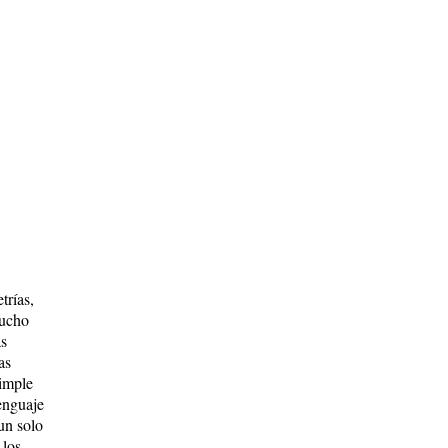
trías,
mucho
as
as
simple
lenguaje
un solo
 los