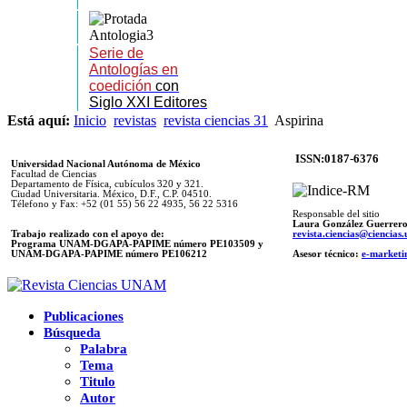
Serie de
Antologías en
coedición
con
Siglo XXI Editores
Está aquí:
Inicio
revistas
revista ciencias 31
Aspirina
ISSN:0187-6376
Universidad Nacional Autónoma de México
Facultad de Ciencias
Departamento de Física, cubículos 320 y 321.
Ciudad Universitaria. México, D.F., C.P. 04510.
Télefono y Fax: +52 (01 55) 56 22 4935, 56 22 5316
Responsable del sitio
Laura González Guerrer
Trabajo realizado con el apoyo de:
revista.ciencias@ciencia
Programa UNAM-DGAPA-PAPIME número PE103509 y
UNAM-DGAPA-PAPIME
número PE106212
Asesor técnico:
e-marketi
Publicaciones
Búsqueda
Palabra
Tema
Titulo
Autor