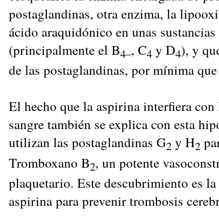
postaglandinas, otra enzima, la lipoox
ácido araquidónico en unas sustancias
(principalmente el B
, C
y D
), y qu
4–
4
4
de las postaglandinas, por mínima que 
El hecho que la aspirina interfiera con
sangre también se explica con esta hip
utilizan las postaglandinas G
y H
par
2
2
Tromboxano B
, un potente vasoconst
2
plaquetario. Este descubrimiento es la 
aspirina para prevenir trombosis cerebr