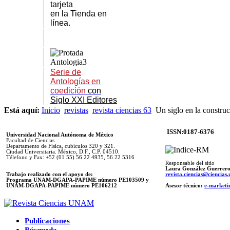
tarjeta
en la Tienda en
línea.
Serie de
Antologías en
coedición
con
Siglo XXI Editores
Está aquí:
Inicio
revistas
revista ciencias 63
Un siglo en la constru
ISSN:0187-6376
Universidad Nacional Autónoma de México
Facultad de Ciencias
Departamento de Física, cubículos 320 y 321.
Ciudad Universitaria. México, D.F., C.P. 04510.
Télefono y Fax: +52 (01 55) 56 22 4935, 56 22 5316
Responsable del sitio
Laura González Guerrer
Trabajo realizado con el apoyo de:
revista.ciencias@ciencia
Programa UNAM-DGAPA-PAPIME número PE103509 y
UNAM-DGAPA-PAPIME
número PE106212
Asesor técnico:
e-marketi
Publicaciones
Búsqueda