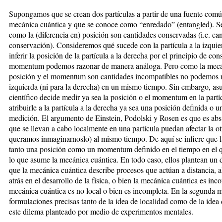
Supongamos que se crean dos partículas a partir de una fuente común
mecánica cuántica y que se conoce como “enredado” (entangled). S
como la (diferencia en) posición son cantidades conservadas (i.e. c
conservación). Consideremos qué sucede con la partícula a la izqu
inferir la posición de la partícula a la derecha por el principio de co
momentum podemos razonar de manera análoga. Pero como la mecán
posición y el momentum son cantidades incompatibles no podemos med
izquierda (ni para la derecha) en un mismo tiempo. Sin embargo, a
científico decide medir ya sea la posición o el momentum en la partíc
atribuirle a la partícula a la derecha ya sea una posición definida o
medición. El argumento de Einstein, Podolski y Rosen es que es ab
que se llevan a cabo localmente en una partícula puedan afectar la o
queramos inmaginarnoslo) al mismo tiempo. De aquí se infiere que la
tanto una posición como un momentum definido en el tiempo en el qu
lo que asume la mecánica cuántica. En todo caso, ellos plantean un 
que la mecánica cuántica describe procesos que actúan a distancia, a
atrás en el desarrollo de la física, o bien la mecánica cuántica es inc
mecánica cuántica es no local o bien es incompleta. En la segunda m
formulaciones precisas tanto de la idea de localidad como de la idea
este dilema planteado por medio de experimentos mentales.