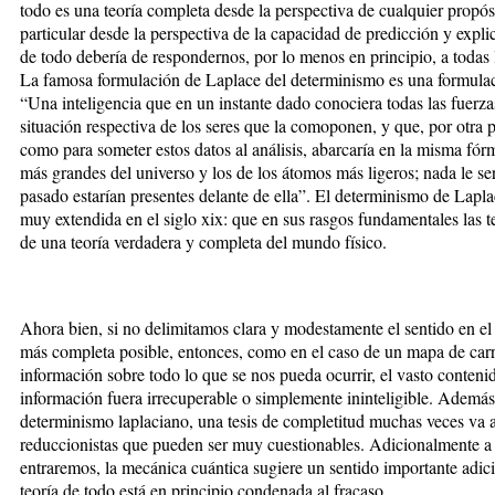
todo es una teoría completa desde la perspectiva de cualquier propósi
particular desde la perspectiva de la capacidad de predicción y expl
de todo debería de respondernos, por lo menos en principio, a todas l
La famosa formulación de Laplace del determinismo es una formulac
“Una inteligencia que en un instante dado conociera todas las fuerza
situación respectiva de los seres que la comoponen, y que, por otra 
como para someter estos datos al análisis, abarcaría en la misma fó
más grandes del universo y los de los átomos más ligeros; nada le serí
pasado estarían presentes delante de ella”. El determinismo de Lapla
muy extendida en el siglo xix: que en sus rasgos fundamentales las te
de una teoría verdadera y completa del mundo físico.
Ahora bien, si no delimitamos clara y modestamente el sentido en el
más completa posible, entonces, como en el caso de un mapa de carre
información sobre todo lo que se nos pueda ocurrir, el vasto contenid
información fuera irrecuperable o simplemente ininteligible. Además,
determinismo laplaciano, una tesis de completitud muchas veces va 
reduccionistas que pueden ser muy cuestionables. Adicionalmente a 
entraremos, la mecánica cuántica sugiere un sentido importante adic
teoría de todo está en principio condenada al fracaso.