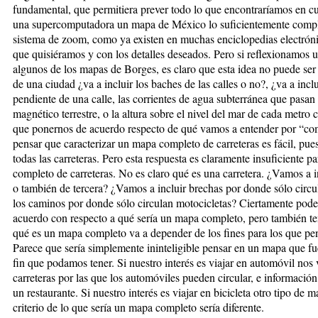
fundamental, que permitiera prever todo lo que encontraríamos en c
una supercomputadora un mapa de México lo suficientemente comp
sistema de zoom, como ya existen en muchas enciclopedias electróni
que quisiéramos y con los detalles deseados. Pero si reflexionamo
algunos de los mapas de Borges, es claro que esta idea no puede se
de una ciudad ¿va a incluir los baches de las calles o no?, ¿va a incl
pendiente de una calle, las corrientes de agua subterránea que pasan 
magnético terrestre, o la altura sobre el nivel del mar de cada metr
que ponernos de acuerdo respecto de qué vamos a entender por “comp
pensar que caracterizar un mapa completo de carreteras es fácil, p
todas las carreteras. Pero esta respuesta es claramente insuficiente p
completo de carreteras. No es claro qué es una carretera. ¿Vamos a i
o también de tercera? ¿Vamos a incluir brechas por donde sólo circu
los caminos por donde sólo circulan motocicletas? Ciertamente po
acuerdo con respecto a qué sería un mapa completo, pero también te
qué es un mapa completo va a depender de los fines para los que pen
Parece que sería simplemente ininteligible pensar en un mapa que fu
fin que podamos tener. Si nuestro interés es viajar en automóvil nos 
carreteras por las que los automóviles pueden circular, e informació
un restaurante. Si nuestro interés es viajar en bicicleta otro tipo de m
criterio de lo que sería un mapa completo sería diferente.