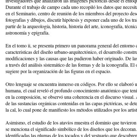
investigadores que analizaron las imágenes pictóricas desde el enfoq
Durante el trabajo de campo cada uno recopiló los datos que necesi
en el Seminario, centro de reunión de los miembros del proyecto des
fotografías y dibujos, discutir hipótesis y exponer cada uno de los t
partir de la arqueología, historia, historia del arte, iconografía, técnic
astronomía y epigrafía.
En el tomo ii, se presenta primero un panorama general del entorno de
características del diseño urbano-arquitectónico, el desarrollo constr
modificaciones y las causas que las pudieron haber originado. De las 
a través del análisis sistemático de las formas y de la iconografía. E
sugiere por la organización de las figuras en el espacio.
Otro lenguaje se encuentra inmerso en códigos. Por ello se elaboró u
humana, el cual reveló el profundo conocimiento anatómico que tenía
en la composición, se observó una coherencia en el discurso visual. A
de las sustancias orgánicas contenidas en las capas pictóricas, se de
la cal, lo cual pone de manifiesto los métodos utilizados por los artist
Asimismo, el estudio de los atavíos muestra el dominio que tuvieron e
se menciona el significado simbólico de los diseños que los decoran.
identificadas las plumas de los tocados y del vestuario que descubre