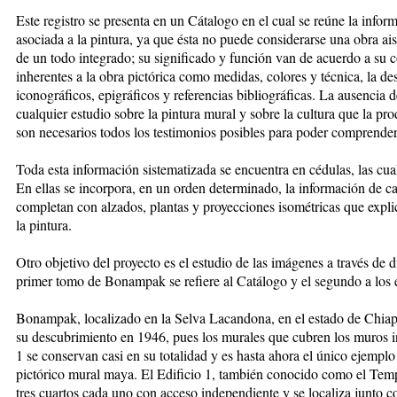
Este registro se presenta en un Cátalogo en el cual se reúne la infor
asociada a la pintura, ya que ésta no puede considerarse una obra ais
de un todo integrado; su significado y función van de acuerdo a su 
inherentes a la obra pictórica como medidas, colores y técnica, la de
iconográficos, epigráficos y referencias bibliográficas. La ausencia 
cualquier estudio sobre la pintura mural y sobre la cultura que la pr
son necesarios todos los testimonios posibles para poder comprenderl
Toda esta información sistematizada se encuentra en cédulas, las cua
En ellas se incorpora, en un orden determinado, la información de 
completan con alzados, plantas y proyecciones isométricas que explica
la pintura.
Otro objetivo del proyecto es el estudio de las imágenes a través de d
primer tomo de Bonampak se refiere al Catálogo y el segundo a los e
Bonampak, localizado en la Selva Lacandona, en el estado de Chiap
su descubrimiento en 1946, pues los murales que cubren los muros int
1 se conservan casi en su totalidad y es hasta ahora el único ejemplo
pictórico mural maya. El Edificio 1, también conocido como el Temp
tres cuartos cada uno con acceso independiente y se localiza junto co