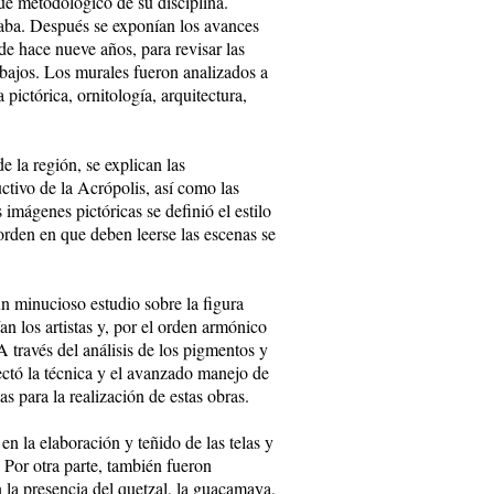
ue metodológico de su disciplina.
taba. Después se exponían los avances
de hace nueve años, para revisar las
rabajos. Los murales fueron analizados a
a pictórica, ornitología, arquitectura,
 la región, se explican las
uctivo de la Acrópolis, así como las
imágenes pictóricas se definió el estilo
l orden en que deben leerse las escenas se
n minucioso estudio sobre la figura
n los artistas y, por el orden armónico
 través del análisis de los pigmentos y
tectó la técnica y el avanzado manejo de
as para la realización de estas obras.
n la elaboración y teñido de las telas y
 Por otra parte, también fueron
n la presencia del quetzal, la guacamaya,