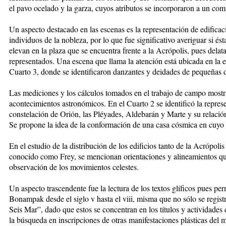
el pavo ocelado y la garza, cuyos atributos se incorporaron a un com
Un aspecto destacado en las escenas es la representación de edificac
individuos de la nobleza, por lo que fue significativo averiguar si és
elevan en la plaza que se encuentra frente a la Acrópolis, pues delat
representados. Una escena que llama la atención está ubicada en la es
Cuarto 3, donde se identificaron danzantes y deidades de pequeñas 
Las mediciones y los cálculos tomados en el trabajo de campo mostr
acontecimientos astronómicos. En el Cuarto 2 se identificó la represe
constelación de Orión, las Pléyades, Aldebarán y Marte y su relació
Se propone la idea de la conformación de una casa cósmica en cuyo c
En el estudio de la distribución de los edificios tanto de la Acrópol
conocido como Frey, se mencionan orientaciones y alineamientos qu
observación de los movimientos celestes.
Un aspecto trascendente fue la lectura de los textos glíficos pues pe
Bonampak desde el siglo v hasta el viii, misma que no sólo se regist
Seis Mar”, dado que estos se concentran en los títulos y actividade
la búsqueda en inscripciones de otras manifestaciones plásticas del 