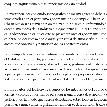
conjunto arquitectónico más importante de esta ciudad.
La relevancia del contenido iconográfico de las imágenes se debe a 
relacionadas con el penúltimo gobernante de Bonampak, Chaan Muan 
Chaan Muan ii es ataviado para realizar un ritual en el Inframundo e
escena, miembros de la nobleza dialogan entre sí. En el Cuarto 2 se l
es la obtención de cautivos que se presentan ante el gobernante. Por 
celebración del suceso con danzas y un ritual de autosacrificio. En l
dioses que observan y participan de los acontecimientos.
Por la importancia de estas pinturas, se consideró de trascendencia ll
el Catálogo, se presenta, por primera vez, el corpus fotográfico comp
lo cual es posible apreciar gestos, ademanes, posturas y atuendos qu
así, como formas simbólicas complejas. Para efectuar el registro, reu
aquella que requerían los investigadores para sus propios estudios, 
trabajo de campo, que fueron fundamentales dentro del largo camino
En los cuartos del Edificio 1, algunos de los integrantes del equipo 
formas y colores en los muros para lograr una precisa descripción y 
pictórico, de tal modo que fueron detectados, sobre todo en la escena
personajes nunca antes registrados. También se descubrieron trazos