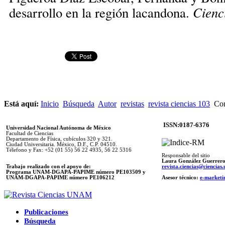
desarrollo en la región lacandona.
Cienc
Está aquí:
Inicio
Búsqueda
Autor
revistas
revista ciencias 103
Con
ISSN:0187-6376
Universidad Nacional Autónoma de México
Facultad de Ciencias
Departamento de Física, cubículos 320 y 321.
Ciudad Universitaria. México, D.F., C.P. 04510.
Télefono y Fax: +52 (01 55) 56 22 4935, 56 22 5316
Responsable del sitio
Laura González Guerrer
Trabajo realizado con el apoyo de:
revista.ciencias@ciencia
Programa UNAM-DGAPA-PAPIME número PE103509 y
UNAM-DGAPA-PAPIME
número PE106212
Asesor técnico:
e-marketi
Publicaciones
Búsqueda