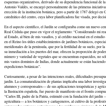
esquemas organizativos, derivado de su dependencia funcional de l
Antonio Valdés, se encargó personalmente de las primeras iniciativas,
erección de la institución botánica, pero a partir de 1787 delegó en
catedrático del centro, cuya labor planificadora fue visada, por dec
En el aspecto científico, el Jardín se configuraba como un nuevo cen
Real Cédula que puso en vigor el reglamento: “Considerando mi real
al Estado, al bien de mis vasallos, y al crédito nacional en el estudio
en el Reino los útiles establecimientos de jardines botánicos, especi
meridionales de la península, que por la fertilidad de su suelo, por 
su inmediación a los puertos del mar, ofrecen la proporción de poders
número y variedad de vegetales que se encuentran esparcidos, no só
mis vastos dominios de Indias, donde actualmente se están haciendo
expediciones botánicas”.
Curiosamente, a pesar de las intenciones reales, dificultades presupu
jardín. La connaturalización de plantas implicaba una labor investig
alumnos y corresponsales— de sus aplicaciones terapéuticas y agríco
la Ilustración española, fue puesto de manifiesto en el frontis compu
“Carlos III, padre de la Patria, estimuló con la fundación del jardín
agricultura— a los botánicos y cartageneros, al cultivo de la profesi