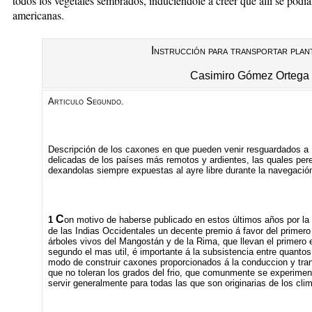
todos los vegetales sembrados, induciéndole a creer que allí se podía
americanas.
Instrucción para transportar plant
Casimiro Gómez Ortega
Articulo Segundo.
Descripción de los caxones en que pueden venir resguardados a 
delicadas de los países más remotos y ardientes, las quales pere
dexandolas siempre expuestas al ayre libre durante la navegació
C
1
on motivo de haberse publicado en estos últimos años por l
de las Indias Occidentales un decente premio á favor del primero
árboles vivos del Mangostán y de la Rima, que llevan el primero el
segundo el mas util, é importante á la subsistencia entre quantos
modo de construir caxones proporcionados á la conduccion y tran
que no toleran los grados del frio, que comunmente se experime
servir generalmente para todas las que son originarias de los cli