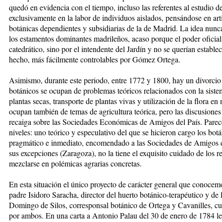
quedó en evidencia con el tiempo, incluso las referentes al estudio d
exclusivamente en la labor de individuos aislados, pensándose en arti
botánicas dependientes y subsidiarias de la de Madrid. La idea nunca
los estamentos dominantes madrileños, acaso porque el poder oficial
catedrático, sino por el intendente del Jardín y no se querían estable
hecho, más fácilmente controlables por Gómez Ortega.
Asimismo, durante este periodo, entre 1772 y 1800, hay un divorcio 
botánicos se ocupan de problemas teóricos relacionados con la siste
plantas secas, transporte de plantas vivas y utilización de la flora e
ocupan también de temas de agricultura teórica, pero las discusiones
recaiga sobre las Sociedades Económicas de Amigos del País. Parece
niveles: uno teórico y especulativo del que se hicieron cargo los botá
pragmático e inmediato, encomendado a las Sociedades de Amigos d
sus excepciones (Zaragoza), no la tiene el exquisito cuidado de los 
mezclarse en polémicas agrarias concretas.
En esta situación el único proyecto de carácter general que conocemo
padre Isidoro Saracha, director del huerto botánico-terapéutico y de 
Domingo de Silos, corresponsal botánico de Ortega y Cavanilles, cuy
por ambos. En una carta a Antonio Palau del 30 de enero de 1784 le