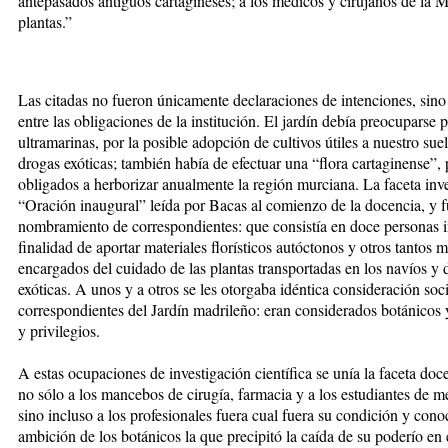
antepasados antiguos cartagineses; a los médicos y cirujanos de la Ma
plantas.”
Las citadas no fueron únicamente declaraciones de intenciones, sin
entre las obligaciones de la institución. El jardín debía preocuparse 
ultramarinas, por la posible adopción de cultivos útiles a nuestro su
drogas exóticas; también había de efectuar una “flora cartaginense”, 
obligados a herborizar anualmente la región murciana. La faceta inv
“Oración inaugural” leída por Bacas al comienzo de la docencia, y f
nombramiento de correspondientes: que consistía en doce personas i
finalidad de aportar materiales florísticos autóctonos y otros tantos
encargados del cuidado de las plantas transportadas en los navíos y d
exóticas. A unos y a otros se les otorgaba idéntica consideración soc
correspondientes del Jardín madrileño: eran considerados botánicos 
y privilegios.
A estas ocupaciones de investigación científica se unía la faceta docen
no sólo a los mancebos de cirugía, farmacia y a los estudiantes de me
sino incluso a los profesionales fuera cual fuera su condición y cono
ambición de los botánicos la que precipitó la caída de su poderío en