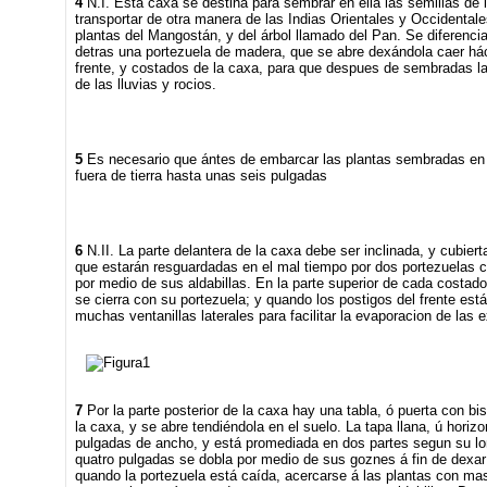
4
N.I. Esta caxa se destina para sembrar en ella las semillas de 
transportar de otra manera de las Indias Orientales y Occidentale
plantas del Mangostán, y del árbol llamado del Pan. Se diferencia
detras una portezuela de madera, que se abre dexándola caer há
frente, y costados de la caxa, para que despues de sembradas las
de las lluvias y rocios.
5
Es necesario que ántes de embarcar las plantas sembradas en 
fuera de tierra hasta unas seis pulgadas
6
N.II. La parte delantera de la caxa debe ser inclinada, y cubierta
que estarán resguardadas en el mal tiempo por dos portezuelas c
por medio de sus aldabillas. En la parte superior de cada costad
se cierra con su portezuela; y quando los postigos del frente est
muchas ventanillas laterales para facilitar la evaporacion de las 
7
Por la parte posterior de la caxa hay una tabla, ó puerta con bi
la caxa, y se abre tendiéndola en el suelo. La tapa llana, ú horiz
pulgadas de ancho, y está promediada en dos partes segun su lon
quatro pulgadas se dobla por medio de sus goznes á fin de dexar 
quando la portezuela está caída, acercarse á las plantas con mas