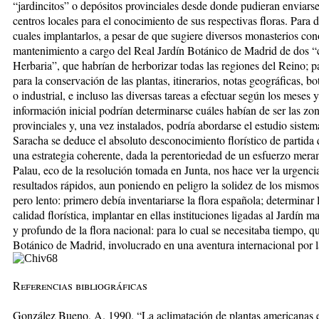
“jardincitos” o depósitos provinciales desde donde pudieran enviars
centros locales para el conocimiento de sus respectivas floras. Para 
cuales implantarlos, a pesar de que sugiere diversos monasterios con
mantenimiento a cargo del Real Jardín Botánico de Madrid de dos “co
Herbaria”, que habrían de herborizar todas las regiones del Reino; pa
para la conservación de las plantas, itinerarios, notas geográficas, b
o industrial, e incluso las diversas tareas a efectuar según los meses y 
información inicial podrían determinarse cuáles habían de ser las zon
provinciales y, una vez instalados, podría abordarse el estudio sistem
Saracha se deduce el absoluto desconocimiento florístico de partida q
una estrategia coherente, dada la perentoriedad de un esfuerzo mera
Palau, eco de la resolución tomada en Junta, nos hace ver la urgencia
resultados rápidos, aun poniendo en peligro la solidez de los mismos.
pero lento: primero debía inventariarse la flora española; determinar
calidad florística, implantar en ellas instituciones ligadas al Jardín m
y profundo de la flora nacional: para lo cual se necesitaba tiempo, qu
Botánico de Madrid, involucrado en una aventura internacional por la
Referencias bibliográficas
González Bueno, A. 1990. “La aclimatación de plantas americanas en