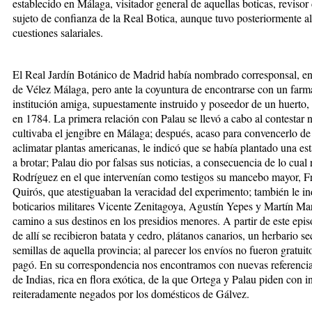
establecido en Málaga, visitador general de aquellas boticas, revisor
sujeto de confianza de la Real Botica, aunque tuvo posteriormente a
cuestiones salariales.
El Real Jardín Botánico de Madrid había nombrado corresponsal, en 
de Vélez Málaga, pero ante la coyuntura de encontrarse con un farm
institución amiga, supuestamente instruido y poseedor de un huerto
en 1784. La primera relación con Palau se llevó a cabo al contestar 
cultivaba el jengibre en Málaga; después, acaso para convencerlo de 
aclimatar plantas americanas, le indicó que se había plantado una es
a brotar; Palau dio por falsas sus noticias, a consecuencia de lo cual
Rodríguez en el que intervenían como testigos su mancebo mayor, F
Quirós, que atestiguaban la veracidad del experimento; también le ind
boticarios militares Vicente Zenitagoya, Agustín Yepes y Martín Ma
camino a sus destinos en los presidios menores. A partir de este epi
de allí se recibieron batata y cedro, plátanos canarios, un herbario 
semillas de aquella provincia; al parecer los envíos no fueron gratui
pagó. En su correspondencia nos encontramos con nuevas referencia
de Indias, rica en flora exótica, de la que Ortega y Palau piden con i
reiteradamente negados por los domésticos de Gálvez.