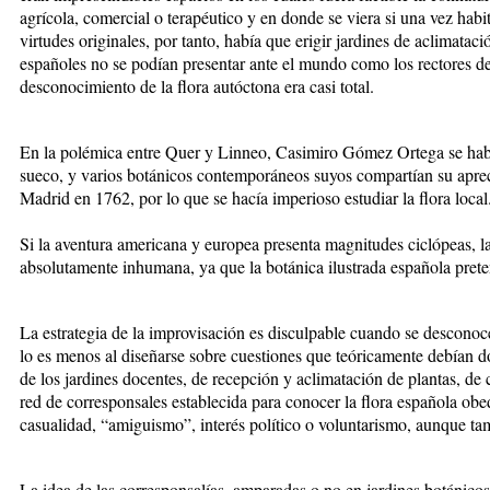
agrícola, comercial o terapéutico y en donde se viera si una vez hab
virtudes originales, por tanto, había que erigir jardines de aclimataci
españoles no se podían presentar ante el mundo como los rectores d
desconocimiento de la flora autóctona era casi total.
En la polémica entre Quer y Linneo, Casimiro Gómez Ortega se hab
sueco, y varios botánicos contemporáneos suyos compartían su aprec
Madrid en 1762, por lo que se hacía imperioso estudiar la flora local
Si la aventura americana y europea presenta magnitudes ciclópeas, la
absolutamente inhumana, ya que la botánica ilustrada española pretend
La estrategia de la improvisación es disculpable cuando se desconoc
lo es menos al diseñarse sobre cuestiones que teóricamente debían d
de los jardines docentes, de recepción y aclimatación de plantas, de 
red de corresponsales establecida para conocer la flora española ob
casualidad, “amiguismo”, interés político o voluntarismo, aunque tam
La idea de las corresponsalías, amparadas o no en jardines botánico