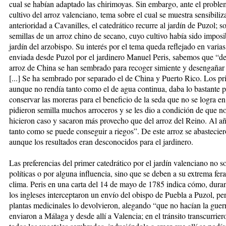
cual se habían adaptado las chirimoyas. Sin embargo, ante el problem
cultivo del arroz valenciano, tema sobre el cual se muestra sensib
anterioridad a Cavanilles, el catedrático recurre al jardín de Puzol; 
semillas de un arroz chino de secano, cuyo cultivo había sido imposi
jardín del arzobispo. Su interés por el tema queda reflejado en varias
enviada desde Puzol por el jardinero Manuel Peris, sabemos que “d
arroz de China se han sembrado para recoger simiente y desengañar a
[...] Se ha sembrado por separado el de China y Puerto Rico. Los pr
aunque no rendía tanto como el de agua continua, daba lo bastante pa
conservar las moreras para el beneficio de la seda que no se logra en
pidieron semilla muchos arroceros y se les dio a condición de que n
hicieron caso y sacaron más provecho que del arroz del Reino. Al añ
tanto como se puede conseguir a riegos”. De este arroz se abasteci
aunque los resultados eran desconocidos para el jardinero.
Las preferencias del primer catedrático por el jardín valenciano no s
políticas o por alguna influencia, sino que se deben a su extrema fera
clima. Peris en una carta del 14 de mayo de 1785 indica cómo, durant
los ingleses interceptaron un envío del obispo de Puebla a Puzol, per
plantas medicinales lo devolvieron, alegando “que no hacían la guer
enviaron a Málaga y desde allí a Valencia; en el tránsito transcurrier