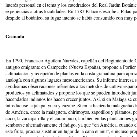
interés personal en el tema y los catedráticos del Real Jardín Botáni
experiencias a otras localidades. En 1787 Palacios escribe a Palau p
despide al botánico, su fugaz intento se había consumido con muy p
Granada
En 1790, Francisco Aguilera Narváez, capellán del Regimiento de Ca
antiguo emigrante en Campeche (Nueva España), propone a Porlier l
aclimatación y recepción de plantas en la costa granadina para aprov
analogía con algunos lugares mesoamericanos. Su informe interesa sob
agudísimas observaciones referentes a los métodos de cultivo españ
productos ya aclimatados y propone los que se pueden introducir jun
hacendados indianos los hacen crecer juntos. Así, si en Málaga se cul
introducirse la jalapa, yuca y cazabe. Si en la hacienda malagueña d
de América, crece la malagueta, chirimoyos, zapotillos y plátanos, p
coco, la zarzaparrilla y el carambuco; también en las plantaciones 
sembrarse alternativamente el índigo, ya que “en América, cuando el
este fruto, procura sustituir en lugar de la caña el añil”, e incluso pr