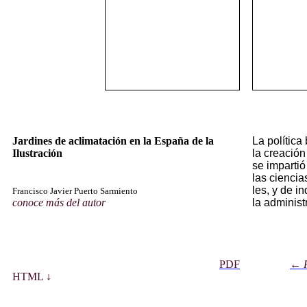
Jardines de aclimatación en la España de la
La po­lí­ti­ca
Ilustración
la crea­ción
se im­par­tió 
las cien­cias
les, y de in
Francisco Javier Puerto Sarmiento
conoce más del autor
la ad­mi­nis­t
PDF
←
HTML ↓