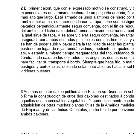
2
El primer caxon, que con el expresado motivo se construyó, y cu
experiencia, es de la misma hechura de un pequeño armario, ó s
mas alto que largo. Está armado de unos alambres de hierro por
tambien por arriba, es saber donde cae la tapa: tiene sus postigo
baxarlos perpendicularmente segun convenga, con el fin de resgua
del ambiente. Dicha caxa deberá tener asimismo encima una port
la qual sirve de tapa, y se abre y cierra segun convenga, levantá
asegurada por ambos costados principales con sus hembrillas y 
se han de poder subir y baxar para la facilidad de regar las plant
posterior en lugar de rejas tendrán vidrios, mediante los quales re
sol, y estarán al mismo tiempo resguardadas del frio, cuidando d
Tendrá cada caxa en los costados mas angostos dos asas de cue
para facilitar su transporte á bordo. Siempre que haga frio, ó mal
postigos y portezuelas, dexando solamente abiertos hácia el sol l
vidrieras puestas.
3
Ademas de este caxon publicó Juan Ellis en su Disertacion sob
ó Rima la construccion de otros dos caxones destinados á condu
aquellos dos inapreciables vegetables. Y como igualmente puede
adquisicion de otras muchas plantas útiles de la América meridiona
de Filipinas, y de las Indias Orientales, se ha tenido por conveni
ambos caxones.