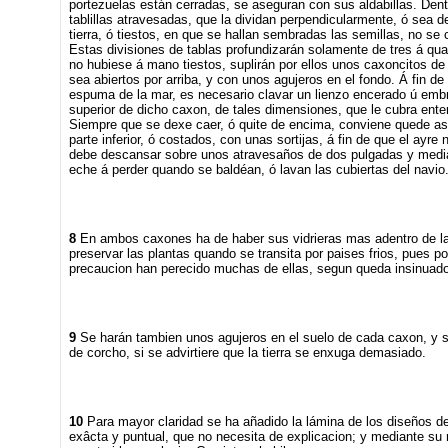
portezuelas están cerradas, se aseguran con sus aldabillas. Den
tablillas atravesadas, que la dividan perpendicularmente, ó sea d
tierra, ó tiestos, en que se hallan sembradas las semillas, no se 
Estas divisiones de tablas profundizarán solamente de tres á quat
no hubiese á mano tiestos, suplirán por ellos unos caxoncitos de
sea abiertos por arriba, y con unos agujeros en el fondo. Á fin de
espuma de la mar, es necesario clavar un lienzo encerado ú embre
superior de dicho caxon, de tales dimensiones, que le cubra en
Siempre que se dexe caer, ó quite de encima, conviene quede as
parte inferior, ó costados, con unas sortijas, á fin de que el ayre 
debe descansar sobre unos atravesaños de dos pulgadas y media
eche á perder quando se baldéan, ó lavan las cubiertas del navio
8
En ambos caxones ha de haber sus vidrieras mas adentro de las
preservar las plantas quando se transita por paises frios, pues p
precaucion han perecido muchas de ellas, segun queda insinuado
9
Se harán tambien unos agujeros en el suelo de cada caxon, y s
de corcho, si se advirtiere que la tierra se enxuga demasiado.
10
Para mayor claridad se ha añadido la lámina de los diseños d
exâcta y puntual, que no necesita de explicacion; y mediante su