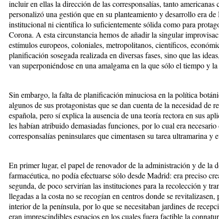
incluir en ellas la dirección de las corresponsalías, tanto america
personalizó una gestión que en su planteamiento y desarrollo era de
institucional ni científica lo suficientemente sólida como para protag
Corona. A esta circunstancia hemos de añadir la singular improvisaci
estímulos europeos, coloniales, metropolitanos, científicos, económi
planificación sosegada realizada en diversas fases, sino que las ideas,
van superponiéndose en una amalgama en la que sólo el tiempo y la 
Sin embargo, la falta de planificación minuciosa en la política botán
algunos de sus protagonistas que se dan cuenta de la necesidad de ref
española, pero sí explica la ausencia de una teoría rectora en sus apl
les habían atribuido demasiadas funciones, por lo cual era necesario 
corresponsalías peninsulares que cimentasen su tarea ultramarina y 
En primer lugar, el papel de renovador de la administración y de la d
farmacéutica, no podía efectuarse sólo desde Madrid: era preciso cre
segunda, de poco servirían las instituciones para la recolección y tra
llegadas a la costa no se recogían en centros donde se revitalizasen,
interior de la península, por lo que se necesitaban jardines de recepc
eran imprescindibles espacios en los cuales fuera factible la connatur