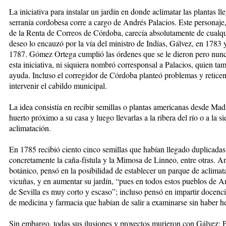
La iniciativa para instalar un jardín en donde aclimatar las plantas ll
serranía cordobesa corre a cargo de Andrés Palacios. Este personaj
de la Renta de Correos de Córdoba, carecía absolutamente de cualqu
deseo lo encauzó por la vía del ministro de Indias, Gálvez, en 1783
1787. Gómez Ortega cumplió las órdenes que se le dieron pero nunc
esta iniciativa, ni siquiera nombró corresponsal a Palacios, quien 
ayuda. Incluso el corregidor de Córdoba planteó problemas y retice
intervenir el cabildo municipal.
La idea consistía en recibir semillas o plantas americanas desde Ma
huerto próximo a su casa y luego llevarlas a la ribera del río o a la s
aclimatación.
En 1785 recibió ciento cinco semillas que habían llegado duplicadas 
concretamente la caña-fístula y la Mimosa de Linneo, entre otras. A
botánico, pensó en la posibilidad de establecer un parque de aclimat
vicuñas, y en aumentar su jardín, “pues en todos estos pueblos de A
de Sevilla es muy corto y escaso”; incluso pensó en impartir docenci
de medicina y farmacia que habían de salir a examinarse sin haber h
Sin embargo, todas sus ilusiones y proyectos murieron con Gálvez; Por