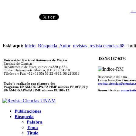
Está aquí:
Inicio
Búsqueda
Autor
revistas
revista ciencias 68
Jardi
ISSN:0187-6376
Universidad Nacional Autónoma de México
Facultad de Ciencias
Departamento de Física, cubículos 320 y 321.
Ciudad Universitaria. México, D.F., C.P. 04510.
Télefono y Fax: +52 (01 55) 56 22 4935, 56 22 5316
Responsable del sitio
Laura González Guerrer
Trabajo realizado con el apoyo de:
revista.ciencias@ciencia
Programa UNAM-DGAPA-PAPIME número PE103509 y
UNAM-DGAPA-PAPIME
número PE106212
Asesor técnico:
e-marketi
Publicaciones
Búsqueda
Palabra
Tema
Titulo