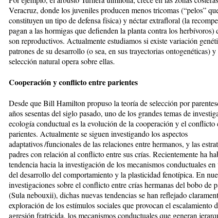
Veracruz, donde los juveniles producen menos tricomas (“pelos” qu
constituyen un tipo de defensa física) y néctar extrafloral (la recomp
pagan a las hormigas que defienden la planta contra los herbívoros)
son reproductivos. Actualmente estudiamos si existe variación genéti
patrones de su desarrollo (o sea, en sus trayectorias ontogenéticas) 
selección natural opera sobre ellas.
Cooperación y conflicto entre parientes
Desde que Bill Hamilton propuso la teoría de selección por parentes
años sesentas del siglo pasado, uno de los grandes temas de investig
ecología conductual es la evolución de la cooperación y el conflicto 
parientes. Actualmente se siguen investigando los aspectos
adaptativos /funcionales de las relaciones entre hermanos, y las estra
padres con relación al conflicto entre sus crías. Recientemente ha h
tendencia hacia la investigación de los mecanismos conductuales en
del desarrollo del comportamiento y la plasticidad fenotípica. En nue
investigaciones sobre el conflicto entre crías hermanas del bobo de p
(Sula nebouxii), dichas nuevas tendencias se han reflejado clarament
exploración de los estímulos sociales que provocan el escalamiento d
agresión fratricida, los mecanismos conductuales que generan jerarqu