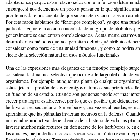
adaptaciones porque están relacionados con una función determinad
embargo, si nos detenemos un poco a pensar en lo que significa una
pronto nos daremos cuenta de que su caracterización no es un asunto
Por esta razón hablamos de “fenotipos complejos”, ya que una func
particular requiere la acción concertada de un grupo de atributos que
generalmente se encuentran correlacionados. Actualmente estamos t
desarrollar los métodos que nos permitan definir qué atributos debe
considerar como parte de una unidad funcional, y cómo se podría ana
efecto de la selección natural en esos módulos funcionales.
Una de las expresiones más elegantes de un fenotipo complejo surge
considerar la dinámica selectiva que ocurre a lo largo del ciclo de vi
organismos. Por ejemplo, aunque una planta (o cualquier organismo
está sujeta a la presión de sus enemigos naturales, sus prioridades lle
en función de su estadio. Cuando son pequeñas puede ser más impor
crecer para lograr establecerse, por lo que es posible que defenderse 
herbívoros sea secundario. Sin embargo, una vez establecidas, es má
apremiante que las plántulas inviertan recursos en la defensa. Cuand
una edad reproductiva, dependiendo de la historia de vida, las plant
invertir muchos más recursos en defenderse de los herbívoros o, en e
las anuales, mejor dedicar todos sus recursos a un único evento repr
Por ejemplo, el arbusto Turnera ulmifolia, crece en las zonas costera