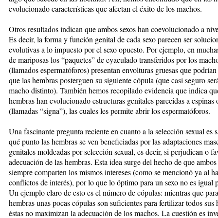
evolucionado características que afectan el éxito de los machos.
Otros resultados indican que ambos sexos han coevolucionado a nivel
Es decir, la forma y función genital de cada sexo parecen ser solucio
evolutivas a lo impuesto por el sexo opuesto. Por ejemplo, en mucha
de mariposas los “paquetes” de eyaculado transferidos por los mach
(llamados espermatóforos) presentan envolturas gruesas que podrían
que las hembras posterguen su siguiente cópula (que casi seguro ser
macho distinto). También hemos recopilado evidencia que indica que
hembras han evolucionado estructuras genitales parecidas a espinas o
(llamadas “signa”), las cuales les permite abrir los espermatóforos.
Una fascinante pregunta reciente en cuanto a la selección sexual es s
qué punto las hembras se ven beneficiadas por las adaptaciones mas
genitales moldeadas por selección sexual, es decir, si perjudican o fa
adecuación de las hembras. Esta idea surge del hecho de que ambos
siempre comparten los mismos intereses (como se mencionó ya al ha
conflictos de interés), por lo que lo óptimo para un sexo no es igual p
Un ejemplo claro de esto es el número de cópulas: mientras que para
hembras unas pocas cópulas son suficientes para fertilizar todos sus
éstas no maximizan la adecuación de los machos. La cuestión es inve