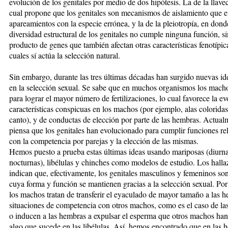
evolución de los genitales por medio de dos hipótesis. La de la llavec
cual propone que los genitales son mecanismos de aislamiento que e
apareamientos con la especie errónea, y la de la pleiotropía, en dond
diversidad estructural de los genitales no cumple ninguna función, s
producto de genes que también afectan otras características fenotípic
cuales sí actúa la selección natural.
Sin embargo, durante las tres últimas décadas han surgido nuevas id
en la selección sexual. Se sabe que en muchos organismos los mach
para lograr el mayor número de fertilizaciones, lo cual favorece la e
características conspicuas en los machos (por ejemplo, alas colorida
canto), y de conductas de elección por parte de las hembras. Actual
piensa que los genitales han evolucionado para cumplir funciones re
con la competencia por parejas y la elección de las mismas.
Hemos puesto a prueba estas últimas ideas usando mariposas (diurn
nocturnas), libélulas y chinches como modelos de estudio. Los hall
indican que, efectivamente, los genitales masculinos y femeninos son
cuya forma y función se mantienen gracias a la selección sexual. Po
los machos tratan de transferir el eyaculado de mayor tamaño a las 
situaciones de competencia con otros machos, como es el caso de la
o inducen a las hembras a expulsar el esperma que otros machos ha
algo que sucede en las libélulas. Así, hemos encontrado que en las