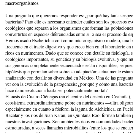
macroorganismos.
Una pregunta que queremos responder es: ¿por qué hay tantas espec
bacterias? Para ello es necesario entender cuáles son los procesos ev
ecológicos que separan a los organismos que forman las poblaciones
convertirlos en especies diferenciadas entre sí, o sea el proceso de e
Hemos usado Escherichia coli como microorganismo modelo, una ba
frecuente en el tracto digestivo y que crece bien en el laboratorio en
ricos en nutrimentos. Dado que se conoce con detalle su fisiología, s
ecológicos importantes, su genética y su biología evolutiva, y que 
sus genomas completamente secuenciados están disponibles, se pued
hipótesis que permitan saber sobre su adaptación; actualmente esta
analizando con detalle su diversidad en México. Una de las pregunta
ver con la evolución de la patogénesis: ¿por qué y cómo una bacteri
hace daño evoluciona hasta ser potencialmente mortal?
El oasis de Cuatro Ciénegas (en el centro del desierto en Coahuila),
ecosistema extraordinariamente pobre en nutrimentos —ultra oligotró
especialmente en cuanto a fósforo; la laguna de Alchichica, en Puebl
Bacalar y los ríos de Sian Ka’an, en Quintana Roo, forman también 
nuestras investigaciones. Son ambientes ricos en comunidades bacte
estructuradas, a veces llamadas microbialitos (entre los que se encue