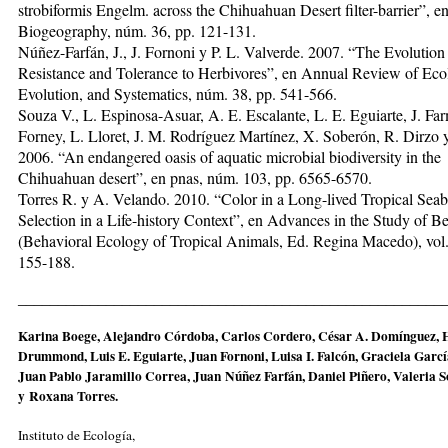
strobiformis Engelm. across the Chihuahuan Desert filter-barrier”, en
Biogeography, núm. 36, pp. 121-131.
Núñez-Farfán, J., J. Fornoni y P. L. Valverde. 2007. “The Evolution
Resistance and Tolerance to Herbivores”, en Annual Review of Eco
Evolution, and Systematics, núm. 38, pp. 541-566.
Souza V., L. Espinosa-Asuar, A. E. Escalante, L. E. Eguiarte, J. Far
Forney, L. Lloret, J. M. Rodríguez Martínez, X. Soberón, R. Dirzo y 
2006. “An endangered oasis of aquatic microbial biodiversity in the
Chihuahuan desert”, en pnas, núm. 103, pp. 6565-6570.
Torres R. y A. Velando. 2010. “Color in a Long-lived Tropical Seab
Selection in a Life-history Context”, en Advances in the Study of B
(Behavioral Ecology of Tropical Animals, Ed. Regina Macedo), vol.
155-188.
_____________________________________________________
Karina Boege, Alejandro Córdoba, Carlos Cordero, César A. Domínguez,
Drummond, Luis E. Eguiarte, Juan Fornoni, Luisa I. Falcón, Graciela Gar
Juan Pablo Jaramillo Correa, Juan Núñez Farfán, Daniel Piñero, Valeria 
y Roxana Torres.
Instituto de Ecología,