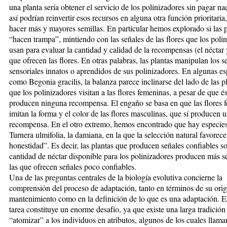
una planta sería obtener el servicio de los polinizadores sin pagar na
así podrían reinvertir esos recursos en alguna otra función prioritari
hacer más y mayores semillas. En particular hemos explorado si las 
“hacen trampa”, mintiendo con las señales de las flores que los poli
usan para evaluar la cantidad y calidad de la recompensas (el néctar 
que ofrecen las flores. En otras palabras, las plantas manipulan los s
sensoriales innatos o aprendidos de sus polinizadores. En algunas es
como Begonia gracilis, la balanza parece inclinarse del lado de las p
que los polinizadores visitan a las flores femeninas, a pesar de que é
producen ninguna recompensa. El engaño se basa en que las flores 
imitan la forma y el color de las flores masculinas, que sí producen 
recompensa. En el otro extremo, hemos encontrado que hay especi
Turnera ulmifolia, la damiana, en la que la selección natural favorece
honestidad”. Es decir, las plantas que producen señales confiables so
cantidad de néctar disponible para los polinizadores producen más s
las que ofrecen señales poco confiables.
Una de las preguntas centrales de la biología evolutiva concierne la
comprensión del proceso de adaptación, tanto en términos de su ori
mantenimiento como en la definición de lo que es una adaptación. E
tarea constituye un enorme desafío, ya que existe una larga tradición
“atomizar” a los individuos en atributos, algunos de los cuales llam