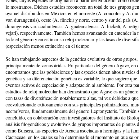
Abies, cuyas especies se originaron a partir del Mioceno, como rec
lo mostramos. Dichos estudios reconocen un total de tres grupos gen
oyamel distribuidos en México: en el noroeste (A. concolor y A. du
var. durangensis), oeste (A. flincki) y norte, centro y sur del país (A.
durangensis var. coahuilensis, A. guatemalensis, A. hickeli, A. relig
vejari), respectivamente. También hemos avanzando en entender la f
todo el género y en estimar su reloj molecular y las tasas de diversif
(especiación menos extinción) en el tiempo.
Se han trabajando aspectos de la genética evolutiva de otros grupos,
principalmente de zonas áridas. En particular del género Agave, en
encontramos que las poblaciones y las especies tienen altos niveles 
genética y su diferenciación genética es variable, lo que sugiere que
eventos activos de especiación y adaptación al ambiente. Por otra par
estudios de reloj molecular han demostrado que Agave es un género 
con tasas de diversificación notablemente altas, tal vez debidas a que
coevolucionado exitosamente con sus principales polinizadores, mur
nectarívoros, fundamentalmente del género Leptonycteris. También 
concluido, en colaboración con investigadores del Instituto de Biolog
análisis filogenéticos y evolutivos de grupos importantes de plantas
como Bursera, las especies de Acacia asociadas a hormigas y la fami
Cactaceae, en los cuales se ha determinado el momento en que se or