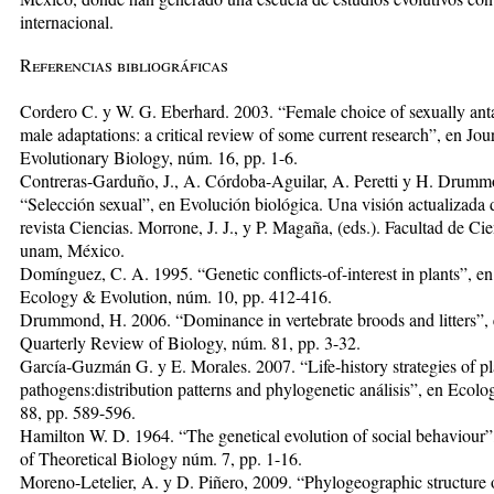
internacional.
Referencias bibliográficas
Cordero C. y W. G. Eberhard. 2003. “Female choice of sexually ant
male adaptations: a critical review of some current research”, en Jou
Evolutionary Biology, núm. 16, pp. 1-6.
Contreras-Garduño, J., A. Córdoba-Aguilar, A. Peretti y H. Drumm
“Selección sexual”, en Evolución biológica. Una visión actualizada 
revista Ciencias. Morrone, J. J., y P. Magaña, (eds.). Facultad de Cie
unam, México.
Domínguez, C. A. 1995. “Genetic conflicts-of-interest in plants”, en
Ecology & Evolution, núm. 10, pp. 412-416.
Drummond, H. 2006. “Dominance in vertebrate broods and litters”,
Quarterly Review of Biology, núm. 81, pp. 3-32.
García-Guzmán G. y E. Morales. 2007. “Life-history strategies of pl
pathogens:distribution patterns and phylogenetic análisis”, en Ecolo
88, pp. 589-596.
Hamilton W. D. 1964. “The genetical evolution of social behaviour”
of Theoretical Biology núm. 7, pp. 1-16.
Moreno-Letelier, A. y D. Piñero, 2009. “Phylogeographic structure 