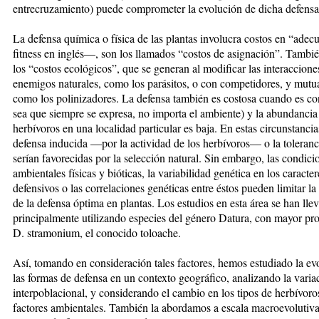
entrecruzamiento) puede comprometer la evolución de dicha defensa
La defensa química o física de las plantas involucra costos en “ade
fitness en inglés—, son los llamados “costos de asignación”. Tambié
los “costos ecológicos”, que se generan al modificar las interaccione
enemigos naturales, como los parásitos, o con competidores, y mutua
como los polinizadores. La defensa también es costosa cuando es con
sea que siempre se expresa, no importa el ambiente) y la abundancia
herbívoros en una localidad particular es baja. En estas circunstancias
defensa inducida —por la actividad de los herbívoros— o la toleranc
serían favorecidas por la selección natural. Sin embargo, las condici
ambientales físicas y bióticas, la variabilidad genética en los caracter
defensivos o las correlaciones genéticas entre éstos pueden limitar la
de la defensa óptima en plantas. Los estudios en esta área se han lle
principalmente utilizando especies del género Datura, con mayor pr
D. stramonium, el conocido toloache.
Así, tomando en consideración tales factores, hemos estudiado la ev
las formas de defensa en un contexto geográfico, analizando la varia
interpoblacional, y considerando el cambio en los tipos de herbívoro
factores ambientales. También la abordamos a escala macroevolutiva