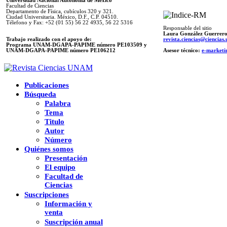
Universidad Nacional Autónoma de México
Facultad de Ciencias
Departamento de Física, cubículos 320 y 321.
Ciudad Universitaria. México, D.F., C.P. 04510.
Télefono y Fax: +52 (01 55) 56 22 4935, 56 22 5316
Responsable del sitio
Laura González Guerrer
Trabajo realizado con el apoyo de:
revista.ciencias@ciencia
Programa UNAM-DGAPA-PAPIME número PE103509 y
UNAM-DGAPA-PAPIME
número PE106212
Asesor técnico:
e-marketi
Publicaciones
Búsqueda
Palabra
Tema
Titulo
Autor
Número
Quiénes somos
Presentación
El equipo
Facultad de
Ciencias
Suscripciones
Información y
venta
Suscripción anual