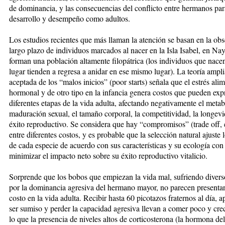
de dominancia, y las consecuencias del conflicto entre hermanos par
desarrollo y desempeño como adultos.
Los estudios recientes que más llaman la atención se basan en la ob
largo plazo de individuos marcados al nacer en la Isla Isabel, en Nay
forman una población altamente filopátrica (los individuos que nace
lugar tienden a regresa a anidar en ese mismo lugar). La teoría ampl
aceptada de los “malos inicios” (poor starts) señala que el estrés alim
hormonal y de otro tipo en la infancia genera costos que pueden exp
diferentes etapas de la vida adulta, afectando negativamente el metab
maduración sexual, el tamaño corporal, la competitividad, la longevi
éxito reproductivo. Se considera que hay “compromisos” (trade off, 
entre diferentes costos, y es probable que la selección natural ajuste 
de cada especie de acuerdo con sus características y su ecología con 
minimizar el impacto neto sobre su éxito reproductivo vitalicio.
Sorprende que los bobos que empiezan la vida mal, sufriendo diver
por la dominancia agresiva del hermano mayor, no parecen presenta
costo en la vida adulta. Recibir hasta 60 picotazos fraternos al día, a
ser sumiso y perder la capacidad agresiva llevan a comer poco y cre
lo que la presencia de niveles altos de corticosterona (la hormona del