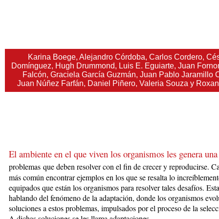
Karina Boege, Alejandro Córdoba, Carlos Cordero, Cés
Domínguez, Hugh Drummond, Luis E. Eguiarte, Juan Fornoni
Falcón, Graciela García Guzmán, Juan Pablo Jaramillo 
Juan Núñez Farfán, Daniel Piñero, Valeria Souza y Roxan
El ambiente en el que viven los organismos les genera una 
problemas
que deben
resolver con el fin de crecer y reproducirse. C
más común encontrar ejemplos
en los que se resalta lo increíblement
equipados que están los organismos para resolver tales desafíos. Es
hablando del fenómeno de la adaptación, donde los organismos evo
soluciones a estos problemas, impulsados por el proceso de la selecc
A dichas soluciones se les llama adaptaciones.