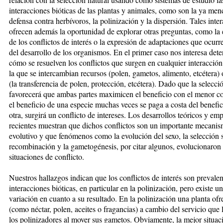
interacciones bióticas de las plantas y animales, como son la ya me
defensa contra herbívoros, la polinización y la dispersión. Tales inte
ofrecen además la oportunidad de explorar otras preguntas, como la
de los conflictos de interés o la expresión de adaptaciones que ocurre
del desarrollo de los organismos. En el primer caso nos interesa det
cómo se resuelven los conflictos que surgen en cualquier interacción
la que se intercambian recursos (polen, gametos, alimento, etcétera) 
(la transferencia de polen, protección, etcétera). Dado que la selecci
favorecerá que ambas partes maximicen el beneficio con el menor co
el beneficio de una especie muchas veces se paga a costa del benefic
otra, surgirá un conflicto de intereses. Los desarrollos teóricos y emp
recientes muestran que dichos conflictos son un importante mecani
evolutivo y que fenómenos como la evolución del sexo, la selección s
recombinación y la gametogénesis, por citar algunos, evolucionaron a
situaciones de conflicto.
Nuestros hallazgos indican que los conflictos de interés son prevalen
interacciones bióticas, en particular en la polinización, pero existe u
variación en cuanto a su resultado. En la polinización una planta ofr
(como néctar, polen, aceites o fragancias) a cambio del servicio que 
los polinizadores al mover sus gametos. Obviamente, la mejor situac