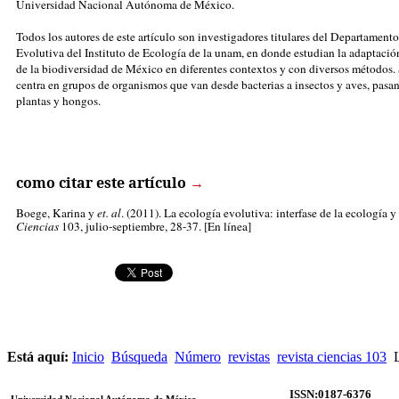
Universidad Nacional Autónoma de México.
Todos los autores de este artículo son investigadores titulares del Departament
Evolutiva del Instituto de Ecología de la unam, en donde estudian la adaptación
de la biodiversidad de México en diferentes contextos y con diversos métodos. 
centra en grupos de organismos que van desde bacterias a insectos y aves, pasa
plantas y hongos.
como citar este artículo
→
Boege, Karina
y
et. al
. (2011). La ecología evolutiva: interfase de la ecología y
Ciencias
103, julio-septiembre, 28-37. [En línea]
Está aquí:
Inicio
Búsqueda
Número
revistas
revista ciencias 103
L
ISSN:0187-6376