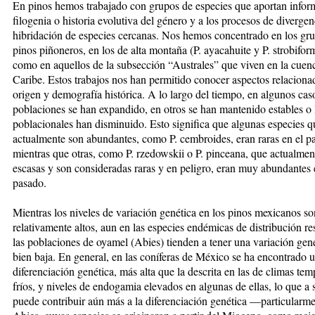
En pinos hemos trabajado con grupos de especies que aportan inform
filogenia o historia evolutiva del género y a los procesos de divergen
hibridación de especies cercanas. Nos hemos concentrado en los gr
pinos piñoneros, en los de alta montaña (P. ayacahuite y P. strobiform
como en aquellos de la subsección “Australes” que viven en la cuen
Caribe. Estos trabajos nos han permitido conocer aspectos relaciona
origen y demografía histórica. A lo largo del tiempo, en algunos caso
poblaciones se han expandido, en otros se han mantenido estables o
poblacionales han disminuido. Esto significa que algunas especies q
actualmente son abundantes, como P. cembroides, eran raras en el p
mientras que otras, como P. rzedowskii o P. pinceana, que actualmen
escasas y son consideradas raras y en peligro, eran muy abundantes 
pasado.
Mientras los niveles de variación genética en los pinos mexicanos so
relativamente altos, aun en las especies endémicas de distribución res
las poblaciones de oyamel (Abies) tienden a tener una variación gen
bien baja. En general, en las coníferas de México se ha encontrado 
diferenciación genética, más alta que la descrita en las de climas te
fríos, y niveles de endogamia elevados en algunas de ellas, lo que a 
puede contribuir aún más a la diferenciación genética —particularm