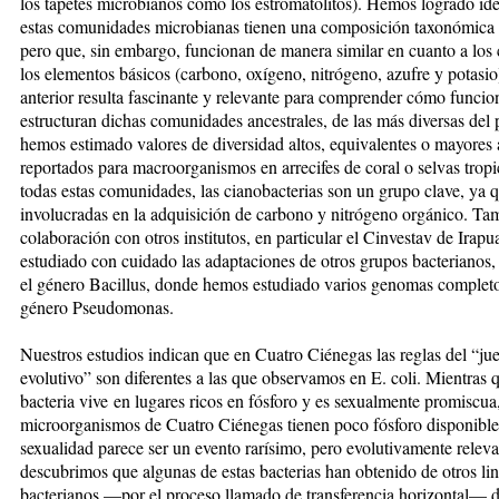
los tapetes microbianos como los estromatolitos). Hemos logrado ide
estas comunidades microbianas tienen una composición taxonómica d
pero que, sin embargo, funcionan de manera similar en cuanto a los 
los elementos básicos (carbono, oxígeno, nitrógeno, azufre y potasio
anterior resulta fascinante y relevante para comprender cómo funcio
estructuran dichas comunidades ancestrales, de las más diversas del 
hemos estimado valores de diversidad altos, equivalentes o mayores 
reportados para macroorganismos en arrecifes de coral o selvas tropi
todas estas comunidades, las cianobacterias son un grupo clave, ya 
involucradas en la adquisición de carbono y nitrógeno orgánico. Ta
colaboración con otros institutos, en particular el Cinvestav de Irap
estudiado con cuidado las adaptaciones de otros grupos bacterianos
el género Bacillus, donde hemos estudiado varios genomas completo
género Pseudomonas.
Nuestros estudios indican que en Cuatro Ciénegas las reglas del “ju
evolutivo” son diferentes a las que observamos en E. coli. Mientras 
bacteria vive en lugares ricos en fósforo y es sexualmente promiscua,
microorganismos de Cuatro Ciénegas tienen poco fósforo disponible
sexualidad parece ser un evento rarísimo, pero evolutivamente releva
descubrimos que algunas de estas bacterias han obtenido de otros lin
bacterianos —por el proceso llamado de transferencia horizontal— d