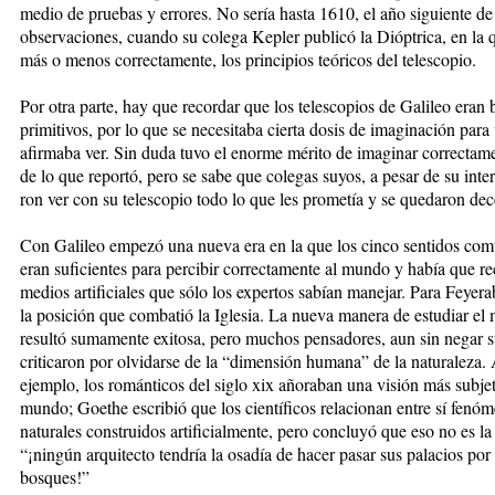
medio de pruebas y errores. No sería hasta 1610, el año siguiente de
observaciones, cuando su colega Ke­pler publicó la Dióptrica, en la q
más o me­nos correctamente, los principios teó­ri­cos del telescopio.
Por otra parte, hay que recordar que los telescopios de Galileo eran 
primitivos, por lo que se necesitaba cierta dosis de imaginación pa­ra 
afirmaba ver. Sin duda tuvo el enorme mérito de imaginar correcta
de lo que reportó, pero se sabe que colegas suyos, a pesar de su inter
ron ver con su telescopio todo lo que les prometía y se quedaron de
Con Galileo empezó una nue­va era en la que los cinco sentidos co
eran suficientes para percibir co­rrec­tamente al mundo y había que re
medios artificiales que sólo los expertos sabían manejar. Para Feyera
la posición que comba­tió la Iglesia. La nueva manera de estudiar e
resultó sumamente exitosa, pero muchos pensadores, aun sin negar su
criticaron por olvidarse de la “dimensión humana” de la naturaleza. 
ejemplo, los románticos del siglo xix añoraban una visión más subjet
mundo; Goethe escribió que los cien­tí­ficos relacionan entre sí fenó­
naturales construidos artificialmente, pero concluyó que eso no es la
“¡ningún arquitecto tendría la osadía de hacer pasar sus palacios por
bosques!”