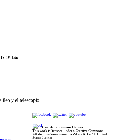
________
 18-19. [En
lileo y el telescopio
Creative Commons License
This work is licensed under a Creative Commons
Attribution-Noncommercial-Share Alike 3.0 United
o
States License
s.unam.mx