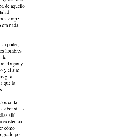
aba de aquello
lidad
ven a simpe
o era nada
 su poder,
 los hombres
a de
ún: el agua y
o y el aire
las giran
ba que la
s.
etos en la
o saber si las
las allí
u existencia.
der cómo
o­gra­do por