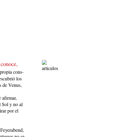
 conoce,
 propia cons­
escubrió los
ses de Venus,
 afirmar,
l Sol y no al
irar por el
 Feyerabend,
ntiguos no se