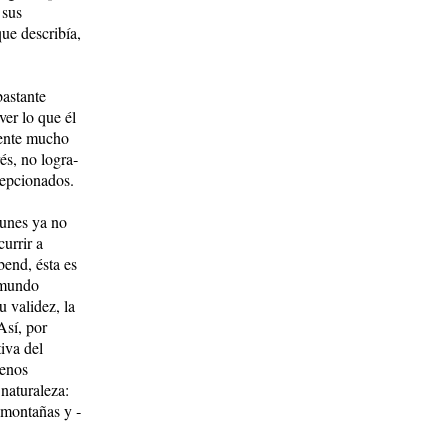
 sus
ue describía,
bastante
ver lo que él
mente mucho
és, no logra­
cepcionados.
munes ya no
currir a
bend, ésta es
l mundo
 validez, la
Así, por
iva del
menos
 naturaleza:
 montañas y ­