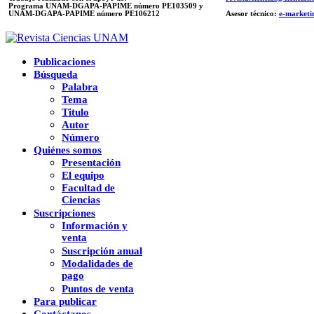
Programa UNAM-DGAPA-PAPIME número PE103509 y
UNAM-DGAPA-PAPIME
número PE106212
Asesor técnico:
e-marketi
Publicaciones
Búsqueda
Palabra
Tema
Titulo
Autor
Número
Quiénes somos
Presentación
El equipo
Facultad de
Ciencias
Suscripciones
Información y
venta
Suscripción anual
Modalidades de
pago
Puntos de venta
Para publicar
Contáctanos