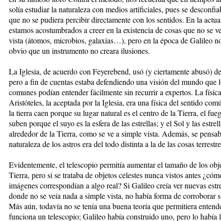
solía estudiar la naturaleza con medios artificiales, pues se desconfi
que no se pudiera percibir di­rec­tamente con los sentidos. En la actua
estamos acos­tum­bra­dos a creer en la existencia de cosas que no se 
vista (átomos, microbios, galaxias…), pero en la épo­ca de Galileo n
obvio que un instrumento no creara ilusiones.
La Iglesia, de acuerdo con Feyerebend, usó (y cierta­men­te abusó) de
pero a fin de cuentas estaba defen­diendo una visión del mundo que
comunes po­dían entender fácilmente sin recurrir a expertos. La físic
Aristóteles, la aceptada por la Iglesia, era una física del sen­tido com
la tie­rra caen porque su lugar natural es el centro de la Tierra, el fueg
suben porque el suyo es la esfera de las estrellas; y el Sol y las estrel
alrededor de la Tierra, como se ve a simple vista. Ade­más, se pensa
natu­ra­leza de los astros era del ­todo distinta a la de las cosas terrestre
Evidentemente, el teles­co­pio permitía aumentar el ta­ma­ño de los obj
Tie­rra, pero si se trataba de ob­jetos ce­lestes nunca vistos an­tes ¿có­m
imágenes co­rrespondían a algo real? Si Galileo creía ver nuevas es­tre­l
donde no se veía na­da a simple vista, no había for­ma de corroborar s
Más aún, todavía no se tenía una buena teoría que permi­tie­ra enten
funciona un te­lescopio; Galileo había cons­truido uno, pero lo había l