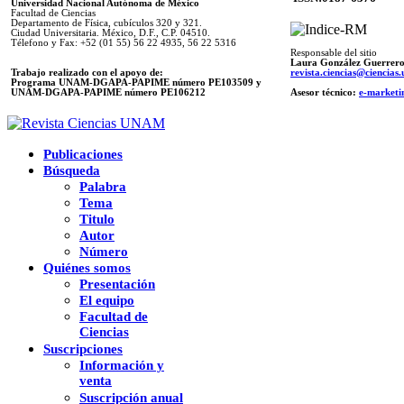
Universidad Nacional Autónoma de México
Facultad de Ciencias
Departamento de Física, cubículos 320 y 321.
Ciudad Universitaria. México, D.F., C.P. 04510.
Télefono y Fax: +52 (01 55) 56 22 4935, 56 22 5316
Responsable del sitio
Laura González Guerrer
Trabajo realizado con el apoyo de:
revista.ciencias@ciencia
Programa UNAM-DGAPA-PAPIME número PE103509 y
UNAM-DGAPA-PAPIME
número PE106212
Asesor técnico:
e-marketi
Publicaciones
Búsqueda
Palabra
Tema
Titulo
Autor
Número
Quiénes somos
Presentación
El equipo
Facultad de
Ciencias
Suscripciones
Información y
venta
Suscripción anual