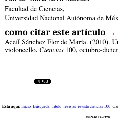
Facultad de Ciencias,
Universidad Nacional Autónoma de Méx
como citar este artículo
→
Aceff Sánchez Flor de María
. (2010). U
violoncello.
Ciencias
100, octubre-dicie
Está aquí:
Inicio
Búsqueda
Titulo
revistas
revista ciencias 100
Can
ISSN:0187-6376