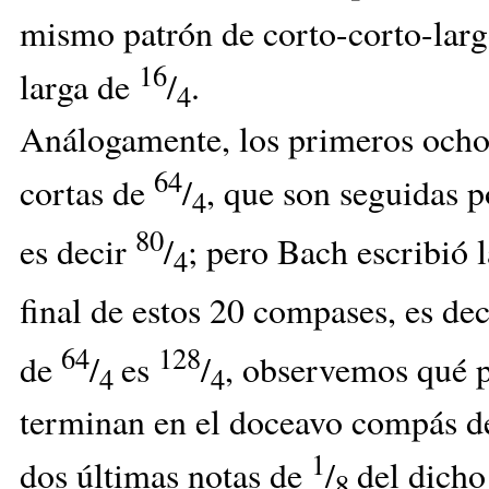
mismo patrón de corto-corto-larg
16
larga de
/
.
4
Análogamente, los primeros ocho
64
cortas de
/
, que son seguidas 
4
80
es decir
/
; pero Bach escribió 
4
final de estos 20 compases, es de
64
128
de
/
es
/
, observemos qué 
4
4
terminan en el doceavo compás de 
1
dos últimas notas de
/
del dicho
8