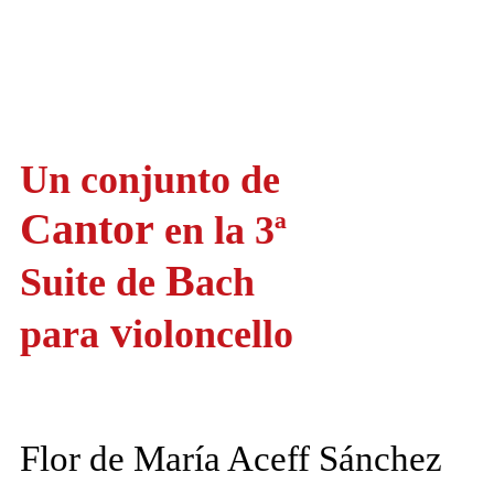
Un conjunto de
Cantor
en la 3ª
B
Suite de
ach
v
para
ioloncello
Flor de María Aceff Sánchez