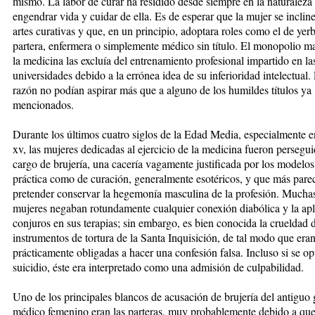
mismo. La labor de curar ha residido desde siempre en la naturaleza
engendrar vida y cuidar de ella. Es de esperar que la mujer se incline
artes curativas y que, en un principio, adoptara roles como el de yerb
partera, enfermera o simplemente médico sin título. El monopolio m
la medicina las excluía del entrenamiento profesional impartido en la
universidades debido a la errónea idea de su inferioridad intelectual. 
razón no podían aspirar más que a alguno de los humildes títulos ya
mencionados.
Durante los últimos cuatro siglos de la Edad Media, especialmente e
xv, las mujeres dedicadas al ejercicio de la medicina fueron persegui
cargo de brujería, una cacería vagamente justificada por los modelos
práctica como de curación, generalmente esotéricos, y que más pare
pretender conservar la hegemonía masculina de la profesión. Muchas
mujeres negaban rotundamente cualquier conexión diabólica y la apl
conjuros en sus terapias; sin embargo, es bien conocida la crueldad d
instrumentos de tortura de la Santa Inquisición, de tal modo que era
prácticamente obligadas a hacer una confesión falsa. Incluso si se op
suicidio, éste era interpretado como una admisión de culpabilidad.
Uno de los principales blancos de acusación de brujería del antiguo
médico femenino eran las parteras, muy probablemente debido a que