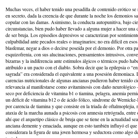
Muchas veces, el haber tenido una pesadilla de contenido erótico se
en secreto, dada la creencia de que durante la noche los demonios sa
copular con las damas. Asimismo, la conducta autopunitiva, bajo cie
circunstancias, bien pudo haber llevado a alguna mujer a hacer una 
de ser bruja. Los episodios depresivos se caracterizan por sentimient
culpabilidad ante pecados reales o imaginarios; no era difícil en esos
blasfemar, negar a dios o decirse poseída por el demonio. Por otra par
esquizofrenia, con sus alucinaciones, pensamientos intrusivos, conv
bizarras y la indiferencia ante estímulos álgicos o térmicos pudo hab
atribuido a un pacto con el diablo. Sobra decir que la epilepsia o “
sagrada” era considerada el equivalente a una posesión demoniaca. 
carencias nutricionales de algunas ancianas pudieron haber tenido ci
relevancia al manifestarse como avitaminosis con daño neurológico
seco por deficiencia de vitamina b1 o tiamina, pelagra, anemia perni
un déficit de vitamina b12 o de ácido fólico, síndrome de Wernicke
por carencia de tiamina y que consiste en la triada de oftalmoplejia,
ataxia de la marcha aunada a psicosis con amnesia retrógrada, entre 
ahí que el arquetipo clásico de bruja que se tiene en la actualidad se
anciana demente y emaciada, aunque en esto también influyó el que l
considerara la figura de una joven hermosa y seductora como algo 