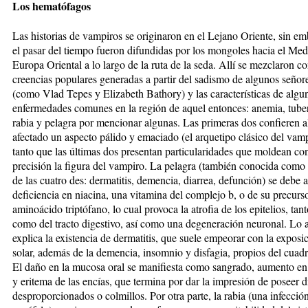
Los hematófagos
Las historias de vampiros se originaron en el Lejano Oriente, sin e
el pasar del tiempo fueron difundidas por los mongoles hacia el Med
Europa Oriental a lo largo de la ruta de la seda. Allí se mezclaron co
creencias populares generadas a partir del sadismo de algunos señor
(como Vlad Tepes y Elizabeth Bathory) y las características de algu
enfermedades comunes en la región de aquel entonces: anemia, tuber
rabia y pelagra por mencionar algunas. Las primeras dos confieren a
afectado un aspecto pálido y emaciado (el arquetipo clásico del vamp
tanto que las últimas dos presentan particularidades que moldean c
precisión la figura del vampiro. La pelagra (también conocida com
de las cuatro des: dermatitis, demencia, diarrea, defunción) se debe a
deficiencia en niacina, una vitamina del complejo b, o de su precurso
aminoácido triptófano, lo cual provoca la atrofia de los epitelios, tant
como del tracto digestivo, así como una degeneración neuronal. Lo a
explica la existencia de dermatitis, que suele empeorar con la exposic
solar, además de la demencia, insomnio y disfagia, propios del cuadr
El daño en la mucosa oral se manifiesta como sangrado, aumento en
y eritema de las encías, que termina por dar la impresión de poseer d
desproporcionados o colmillos. Por otra parte, la rabia (una infección