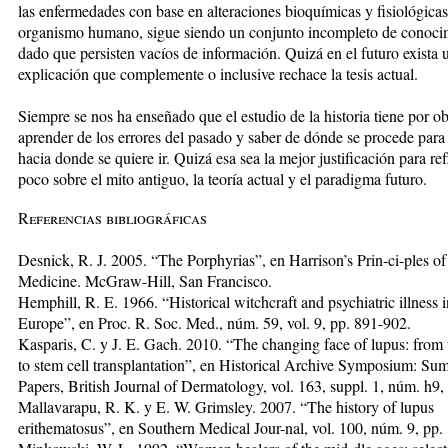
las enfermedades con base en alteraciones bioquímicas y fisiológicas
organismo humano, sigue siendo un conjunto incompleto de conoci
dado que persisten vacíos de información. Quizá en el futuro exista 
explicación que complemente o inclusive rechace la tesis actual.
Siempre se nos ha enseñado que el estudio de la historia tiene por ob
aprender de los errores del pasado y saber de dónde se procede para
hacia donde se quiere ir. Quizá esa sea la mejor justificación para re
poco sobre el mito antiguo, la teoría actual y el paradigma futuro.
Referencias bibliográficas
Desnick, R. J. 2005. “The Porphyrias”, en Harrison’s Prin-ci-ples of
Medicine. McGraw-Hill, San Francisco.
Hemphill, R. E. 1966. “Historical witchcraft and psychiatric illness 
Europe”, en Proc. R. Soc. Med., núm. 59, vol. 9, pp. 891-902.
Kasparis, C. y J. E. Gach. 2010. “The changing face of lupus: from 
to stem cell transplantation”, en Historical Archive Symposium: Su
Papers, British Journal of Dermatology, vol. 163, suppl. 1, núm. h9,
Mallavarapu, R. K. y E. W. Grimsley. 2007. “The history of lupus
erithematosus”, en Southern Medical Jour-nal, vol. 100, núm. 9, pp.