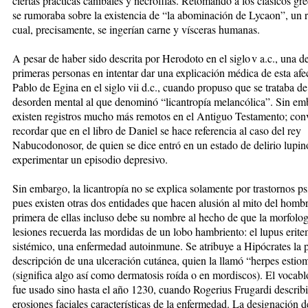
ciertas prácticas canibales y necrófilas. Retomando a los clásicos gre
se rumoraba sobre la existencia de “la abominación de Lycaon”, un ri
cual, precisamente, se ingerían carne y vísceras humanas.
A pesar de haber sido descrita por Herodoto en el siglo v a.c., una de
primeras personas en intentar dar una explicación médica de esta afe
Pablo de Egina en el siglo vii d.c., cuando propuso que se trataba d
desorden mental al que denominó “licantropía melancólica”. Sin em
existen registros mucho más remotos en el Antiguo Testamento; con
recordar que en el libro de Daniel se hace referencia al caso del rey
Nabucodonosor, de quien se dice entró en un estado de delirio lupino
experimentar un episodio depresivo.
Sin embargo, la licantropía no se explica solamente por trastornos ps
pues existen otras dos entidades que hacen alusión al mito del homb
primera de ellas incluso debe su nombre al hecho de que la morfolog
lesiones recuerda las mordidas de un lobo hambriento: el lupus erit
sistémico, una enfermedad autoinmune. Se atribuye a Hipócrates la 
descripción de una ulceración cutánea, quien la llamó “herpes esti
(significa algo así como dermatosis roída o en mordiscos). El vocabl
fue usado sino hasta el año 1230, cuando Rogerius Frugardi describi
erosiones faciales características de la enfermedad. La designación 