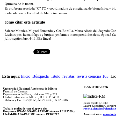
Química de la unam.
Es profesora asociada “C” TC y coordinadora de enseñanza de bioquímica y bi
molecular en la Facultad de Medicina, unam.
como citar este artículo
→
Salazar Morales, Miguel Fernando
y Cea Bonilla, María Alicia del Sagrado Cor
Licántropos, hematófagos y brujas: ¿enfermos incomprendidos de su época?
Ci
julio-septiembre, 4-11. [En línea]
Está aquí:
Inicio
Búsqueda
Titulo
revistas
revista ciencias 103
Lic
ISSN:0187-6376
Universidad Nacional Autónoma de México
Facultad de Ciencias
Departamento de Física, cubículos 320 y 321.
Ciudad Universitaria. México, D.F., C.P. 04510.
Télefono y Fax: +52 (01 55) 56 22 4935, 56 22 5316
Responsable del sitio
Laura González Guerrer
Trabajo realizado con el apoyo de:
revista.ciencias@ciencia
Programa UNAM-DGAPA-PAPIME número PE103509 y
UNAM-DGAPA-PAPIME
número PE106212
Asesor técnico:
e-marketi