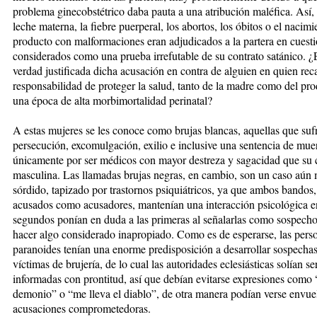
problema ginecobstétrico daba pauta a una atribución maléfica. Así, l
leche materna, la fiebre puerperal, los abortos, los óbitos o el nacim
producto con malformaciones eran adjudicados a la partera en cuest
considerados como una prueba irrefutable de su contrato satánico. ¿
verdad justificada dicha acusación en contra de alguien en quien reca
responsabilidad de proteger la salud, tanto de la madre como del pro
una época de alta morbimortalidad perinatal?
A estas mujeres se les conoce como brujas blancas, aquellas que suf
persecución, excomulgación, exilio e inclusive una sentencia de muer
únicamente por ser médicos con mayor destreza y sagacidad que su 
masculina. Las llamadas brujas negras, en cambio, son un caso aún
sórdido, tapizado por trastornos psiquiátricos, ya que ambos bandos,
acusados como acusadores, mantenían una interacción psicológica en
segundos ponían en duda a las primeras al señalarlas como sospecho
hacer algo considerado inapropiado. Como es de esperarse, las pers
paranoides tenían una enorme predisposición a desarrollar sospechas
víctimas de brujería, de lo cual las autoridades eclesiásticas solían se
informadas con prontitud, así que debían evitarse expresiones como “
demonio” o “me lleva el diablo”, de otra manera podían verse envue
acusaciones comprometedoras.