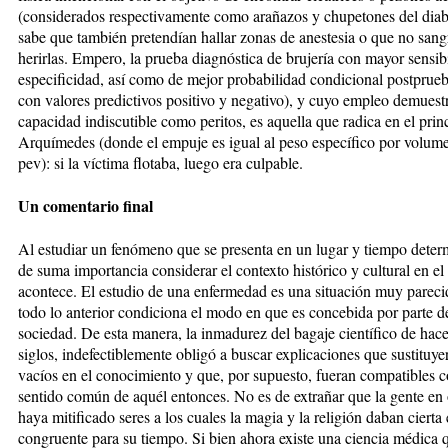
(considerados respectivamente como arañazos y chupetones del diab
sabe que también pretendían hallar zonas de anestesia o que no sang
herirlas. Empero, la prueba diagnóstica de brujería con mayor sensib
especificidad, así como de mejor probabilidad condicional postprueba
con valores predictivos positivo y negativo), y cuyo empleo demuest
capacidad indiscutible como peritos, es aquella que radica en el prin
Arquímedes (donde el empuje es igual al peso específico por volume
pev): si la víctima flotaba, luego era culpable.
Un comentario final
Al estudiar un fenómeno que se presenta en un lugar y tiempo deter
de suma importancia considerar el contexto histórico y cultural en el
acontece. El estudio de una enfermedad es una situación muy pareci
todo lo anterior condiciona el modo en que es concebida por parte d
sociedad. De esta manera, la inmadurez del bagaje científico de hac
siglos, indefectiblemente obligó a buscar explicaciones que sustituye
vacíos en el conocimiento y que, por supuesto, fueran compatibles c
sentido común de aquél entonces. No es de extrañar que la gente en 
haya mitificado seres a los cuales la magia y la religión daban cierta
congruente para su tiempo. Si bien ahora existe una ciencia médica 