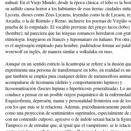
nahual. En el Viejo Mundo, desde la época clásica, el lobo es la bes
su aullido causa horror a los habitantes de esas tierras: ciudades mít
Lycoria, dioses como Zeus Lycaeus, leyendas como la de Lycaon, re
Arcadia, o la de Rómulo y Remo, inclusive los poemas de Virgilio so
prueba de lo estipulado. El vocablo proviene del griego lucos (lobo)
(hombre); tal pareciera que las lenguas romances heredaron con grat
etimología: loupgarou en francés y lupomanaro en italiano. Por otra 
es el anglosajón empleado para hombre, pudiéndose formar así pala
werewolf en inglés, de manera similar a volkulaku en ruso.
Aunque en un sentido estricto la licantropía se refiere a la ilusión qu
experimenta una persona de transformarse en lobo, en realidad es un
que también se emplea para cualquier delirio de metamorfosis anima
acompañarse de licomanía (delirio y comportamiento lupinos) y
licosomatización (fascies lupinas e hipertricosis generalizada). Lo an
conduce a pensar en un posible origen psiquiátrico de la enfermedad
Esquizofrenia, depresión, manía y personalidad fronteriza son de los
con los que más se le relaciona. Además, psicodinámicamente pued
como una proyección de sentimientos suprimidos, especialmente de 
con un contenido culposo, agresivo o de índole sexual hacia la figur
Tampoco es de extrañar que, al igual que el vampirismo, se le relaci