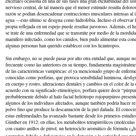
encéfalo) ocasiona en una de sus fases una gran excitabilidad del si
nervioso central, de tal manera que el menor estímulo resulta doloros
razón se podían desencadenar contracciones musculares intensas al i
agua —esto último se designa como hidrofobia. Incluso el observar 
propia reflejada en un espejo puede resultar pavoroso. Además, el 
se trate de una enfermedad que se transmite por medio de la mordid
mamífero infectado, como los cánidos, bien pudo alimentar esta con
algunas personas han querido establecer con los licántropos.
Sin embargo, no se puede pasar por alto otra entidad que, aunque no
frecuente como las anteriores en su tiempo, fundamenta magistralme
de las características vampíricas: el ya mencionado grupo de enferm
conocidas como porfirias, que provoca sensibilidad luminosa, desfig
en cuerpo y rostro, alteraciones dentales y cambios en el color de la
acuerdo con su significado etimológico, porfura quiere decir “púrpu
probablemente debido al halo facial heliótropo rojopurpúreo present
algunos de los individuos afectados, aunque también podría hacer ref
polvo fino que produce la descamación de la piel dañada. El conoci
estas enfermedades ha avanzado bastante desde los primeros estudio
Günther en 1912; en ellas, los metabolitos tetrapirrólicos (moléculas
con cuatro anillos de pirrol, un heterociclo aromático de fórmula c
h
4
acumulan debido a deficiencias en la dotación o la actividad que pue