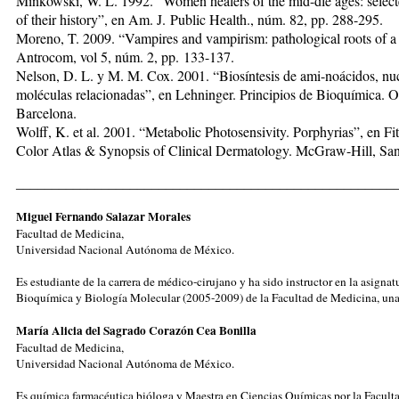
Minkowski, W. L. 1992. “Women healers of the mid-dle ages: select
of their history”, en Am. J. Public Health., núm. 82, pp. 288-295.
Moreno, T. 2009. “Vampires and vampirism: pathological roots of a
Antrocom, vol 5, núm. 2, pp. 133-137.
Nelson, D. L. y M. M. Cox. 2001. “Biosíntesis de ami-noácidos, nuc
moléculas relacionadas”, en Lehninger. Principios de Bioquímica. 
Barcelona.
Wolff, K. et al. 2001. “Metabolic Photosensivity. Porphyrias”, en Fit
Color Atlas & Synopsis of Clinical Dermatology. McGraw-Hill, San
_____________________________________________________
Miguel Fernando Salazar Morales
Facultad de Medicina,
Universidad Nacional Autónoma de México.
Es estudiante de la carrera de médico-cirujano y ha sido instructor en la asignat
Bioquímica y Biología Molecular (2005-2009) de la
Facultad de Medicina, un
María Alicia del Sagrado Corazón Cea Bonilla
Facultad de Medicina,
Universidad Nacional Autónoma de México.
Es química farmacéutica bióloga y Maestra en Ciencias Químicas por la Facult