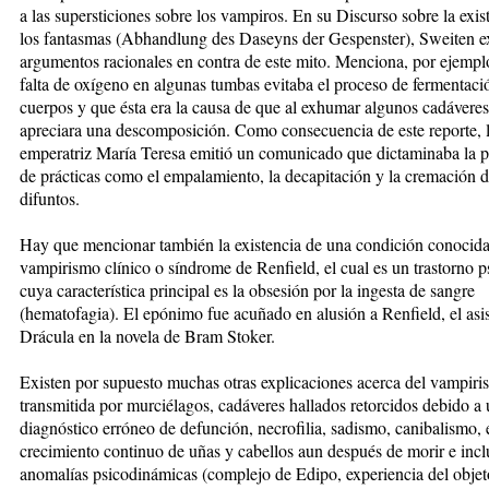
a las supersticiones sobre los vampiros. En su Discurso sobre la exis
los fantasmas (Abhandlung des Daseyns der Gespenster), Sweiten 
argumentos racionales en contra de este mito. Menciona, por ejemplo
falta de oxígeno en algunas tumbas evitaba el proceso de fermentaci
cuerpos y que ésta era la causa de que al exhumar algunos cadáveres
apreciara una descomposición. Como consecuencia de este reporte, 
emperatriz María Teresa emitió un comunicado que dictaminaba la p
de prácticas como el empalamiento, la decapitación y la cremación d
difuntos.
Hay que mencionar también la existencia de una condición conocid
vampirismo clínico o síndrome de Renfield, el cual es un trastorno p
cuya característica principal es la obsesión por la ingesta de sangre
(hematofagia). El epónimo fue acuñado en alusión a Renfield, el asi
Drácula en la novela de Bram Stoker.
Existen por supuesto muchas otras explicaciones acerca del vampiri
transmitida por murciélagos, cadáveres hallados retorcidos debido a
diagnóstico erróneo de defunción, necrofilia, sadismo, canibalismo, 
crecimiento continuo de uñas y cabellos aun después de morir e incl
anomalías psicodinámicas (complejo de Edipo, experiencia del objet