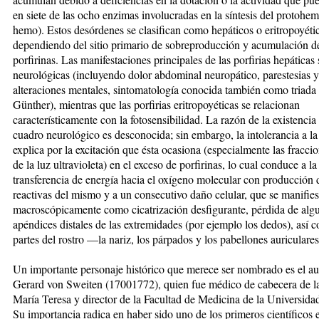
en siete de las ocho enzimas involucradas en la síntesis del protohe
hemo). Estos desórdenes se clasifican como hepáticos o eritropoyéti
dependiendo del sitio primario de sobreproducción y acumulación de
porfirinas. Las manifestaciones principales de las porfirias hepáticas
neurológicas (incluyendo dolor abdominal neuropático, parestesias y
alteraciones mentales, sintomatología conocida también como triada
Günther), mientras que las porfirias eritropoyéticas se relacionan
característicamente con la fotosensibilidad. La razón de la existencia
cuadro neurológico es desconocida; sin embargo, la intolerancia a la 
explica por la excitación que ésta ocasiona (especialmente las fraccio
de la luz ultravioleta) en el exceso de porfirinas, lo cual conduce a la
transferencia de energía hacia el oxígeno molecular con producción 
reactivas del mismo y a un consecutivo daño celular, que se manifies
macroscópicamente como cicatrización desfigurante, pérdida de alg
apéndices distales de las extremidades (por ejemplo los dedos), así 
partes del rostro —la nariz, los párpados y los pabellones auriculares
Un importante personaje histórico que merece ser nombrado es el au
Gerard von Sweiten (17001772), quien fue médico de cabecera de l
María Teresa y director de la Facultad de Medicina de la Universida
Su importancia radica en haber sido uno de los primeros científicos