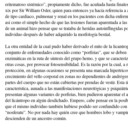
eritematoso sistémico”, propiamente dicho, fue acuñada hasta finales
xix por Sir William Osler, quien para entonces ya hacía referencia a 
de tipo cardiaco, pulmonar y renal en los pacientes con dicha enfer
así como el simple hecho de que las lesiones fueran aparentada a la
de un animal hizo pensar que se trataba de heridas autoinflingidas p
individuo después de haber adquirido la morfología bestial.
La otra entidad de la cual pudo haber derivado el mito de la licantro
conjunto de enfermedades conocido como “porfirias”, que se deben
enzimáticas en la ruta de síntesis del grupo hemo, y que se caracteriz
otras cosas, por provocar fotosensibilidad. Es la razón por la cual, a
protección, en algunas ocasiones se presenta una marcada hipertricos
crecimiento del vello corporal en zonas no dependientes de andrógen
partes del cuerpo que no están cubiertas por prendas de vestir. Esta 
característica, aunada a las manifestaciones neurológicas y psiquiátr
presentan algunas variantes de porfirias, bien pudieron aparentar el 
del licántropo en algún desdichado. Empero, cabe pensar en la posib
que el mismo individuo también hubiese podido ser confundido con
“nosferatu”. No por nada hay quién cree que hombres lobo y vampi
descienden de un ancestro común.