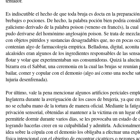
tentador.
Es indiscutible el hecho de que toda bruja es docta en la preparación
brebajes o pociones. De hecho, la palabra poción bien podría consid
galicismo derivado de la palabra poison (veneno en francés), la cual 
pudo derivarse del homónimo anglosajón poison. Se trata de mezcla
con objetos pútridos y sustancias desagradables que, no en pocas oc
contenían algo de farmacología empírica. Belladona, digital, aconita
alcaloides eran algunos de los ingredientes responsables de las sens
flotar y volar que experimentaban sus consumidoras. Quizá la aluci
bizarra era el Sabbat, una ceremonia en la cual las brujas se reunían 
bailar, comer y copular con el demonio (algo así como una noche sa
lujuria desenfrenada).
Por último, vale la pena mencionar algunos artificios periciales emp
Inglaterra durante la averiguación de los casos de brujería, ya que en
no se echaba mano de la tortura de manera oficial. Mediante la fatig
privación sensorial, obtenidas al mantener a la víctima en un lugar o
permitirle dormir durante varios días, se les provocaba un estado de 
logrando hacerlas creer en su culpabilidad y admitirla. Adicionalment
idea sobre la cópula con el demonio los obligaba a efectuar una expl
física intencional con el objetivo de encontrar cicatrices o pezones a