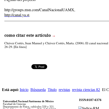
http://groups.msn.com/CanalNacionalUAMX,
http://canal.ya.st
.
_____________________________________________________
como citar este artículo
→
Chávez Cortés, Juan Manuel
y Chávez Cortés, Marta. (2006). El canal nacional
26-29. [En línea]
Está aquí:
Inicio
Búsqueda
Titulo
revistas
revista ciencias 82
El C
ISSN:0187-6376
Universidad Nacional Autónoma de México
Facultad de Ciencias
Departamento de Física, cubículos 320 y 321.