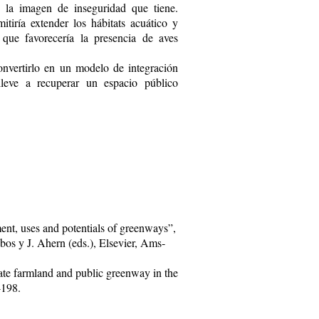
 y la imagen de inseguridad que tiene.
itiría extender los hábitats acuático y
 que favorecería la presencia de aves
nvertirlo en un modelo de integración
lleve a recuperar un espacio público
nt, uses and potentials of greenways”,
os y J. Ahern (eds.), Elsevier, Ams­
ate farmland and public greenway in the
-198.