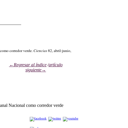
__________
 como corredor verde.
Ciencias
82, abril-junio,
←Regresar al índice
⁄
artículo
siguiente→
anal Nacional como corredor verde