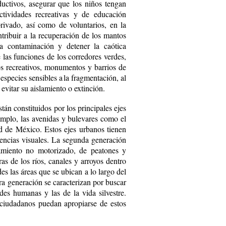
ductivos, asegurar que los niños tengan
tividades recreativas y de educación
privado, así como de voluntarios, en la
ntribuir a la recuperación de los mantos
a contaminación y de­tener la caótica
 las funciones de los corredores verdes,
s recrea­tivos, monumentos y barrios de
 especies sensibles a la fragmentación, al
evitar su aislamiento o ex­tinción.
tán constituidos por los principales ejes
emplo, las avenidas y bulevares como el
 de México. Es­tos ejes urbanos tienen
encias visuales. La segunda generación
zamiento no motorizado, de peatones y
ras de los ríos, canales y arroyos dentro
s las áreas que se ubican a lo largo del
era generación se caracterizan por buscar
des humanas y las de la vida silvestre.
s ciudadanos puedan apropiarse de estos