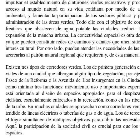
impulsar el establecimiento de cinturones verdes recreativos y pro
acceso al mundo natural en su vida cotidiana por medio de ac
ambiental, y fomentar la participación de los sectores público y 
administración de las áreas verdes. Todo ello con el objetivo de co
freáticos que abastecen de agua potable las ciudades, reducir l
expansión de la mancha urbana. La co­nectividad espacial es otra de
ya que pueden constituir redes de caminos y canales que unen sitio
interés cultu­ral. Por otro lado, pueden atender las necesidades de las
acercarlas al patrón natural regional que requieren y, de esta manera, 
Existen tres tipos de co­rredores verdes. Los de primera generación es
viales de una ciudad que albergan algún tipo de vegetación; por ej
Paseo de la Reforma o la Avenida de Los Insurgentes en la Ciudad
como mínimo tres funciones: movimiento, uso e importantes experi
está orientada al diseño de espacios apropiados para el despla
ciclistas, esencialmente enfocados a la recreación, como en las ribe
de la urbe. En muchas ciudades se aprovechan co­mo corredores verde
tendido de líneas eléctricas o tuberías de gas o de agua. Los de terc
el logro simultáneo de múltiples objetivos para cubrir las necesida
Aquí, la participación de la sociedad civil es crucial para que lo
espacios.