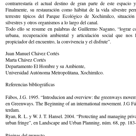
contrarrestaría el actual destino de gran parte de este espacio
Finalmente, su restauración como hábitat de la vida silvestre perm
terrestre típicos del Parque Ecológico de Xochimilco, situación
silvestres y otros organismos a lo largo del canal.
Todo ello se resume en palabras de Guillermo Nagano, “lograr co
urbana, recuperación ambiental y articulación social que nos 
propiciador del encuentro, la convivencia y el disfrute”.
Juan Manuel Chávez Cortés
Marta Chávez Cortés
Departamento El Hombre y su Ambiente,
Universidad Autónoma Metropolitana, Xochimilco.
Referencias bibliográficas
Fábos, J.G. 1995. “Introducion and overview: the green­ways moveme
en Greenways. The Beginning of an international movement. J.G Fáb
terdam.
Ryan, R. L. y W. J. T. Hansel. 2004. “Protecting and managing priv
urban fringe”, en Landscape and Urban Planning, núm. 68, pp. 183
Páginas del proyecto