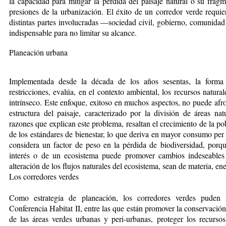
la capacidad para mitigar la pérdida del paisaje natural o su fragm
presiones de la urbanización. El éxito de un corredor verde requier
distintas partes involucradas —sociedad civil, gobierno, comunidad
indispensable para no limitar su alcance.
Planeación urbana
Implementada desde la década de los años sesentas, la forma 
restricciones, evalúa, en el contexto ambiental, los recursos natura
intrínseco. Este enfoque, exitoso en muchos aspectos, no puede afro
estructura del paisaje, caracterizado por la división de áreas na
razones que explican este problema, resaltan el crecimiento de la po
de los estándares de bienestar, lo que deriva en mayor consumo per 
considera un factor de peso en la pérdida de biodiversidad, porqu
interés o de un ecosistema puede promover cambios indeseables
alteración de los flujos naturales del ecosistema, sean de materia, en
Los corredores verdes
Como estrategia de planea­ción, los corredores verdes puden 
Conferencia Habitat II, entre las que están promover la conservación
de las áreas verdes urbanas y peri-urbanas, proteger los recursos 