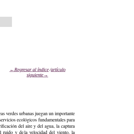
←Regresar al índice
⁄
artículo
siguiente→
as verdes urba­nas juegan un importan­te
 servicios ecológicos fundamentales para
ificación del aire y del agua, la captura
 ruido y de la velocidad del viento, la