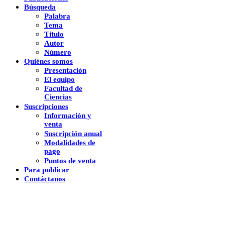
Búsqueda
Palabra
Tema
Titulo
Autor
Número
Quiénes somos
Presentación
El equipo
Facultad de
Ciencias
Suscripciones
Información y
venta
Suscripción anual
Modalidades de
pago
Puntos de venta
Para publicar
Contáctanos