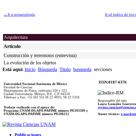
←
Ir a
arqueología
Ir al indice de los
Arquitectura
Articulo
Construcción y terremotos (entrevista)
La evolución de los objetos
Está aquí:
Inicio
Búsqueda
Titulo
busqueda
secciones
ISSN:0187-6376
Universidad Nacional Autónoma de México
Facultad de Ciencias
Departamento de Física, cubículos 320 y 321.
Ciudad Universitaria. México, D.F., C.P. 04510.
Télefono y Fax: +52 (01 55) 56 22 4935, 56 22 5316
Responsable del sitio
Laura González Guerrer
Trabajo realizado con el apoyo de:
revista.ciencias@ciencia
Programa UNAM-DGAPA-PAPIME número PE103509 y
UNAM-DGAPA-PAPIME
número PE106212
Asesor técnico:
e-marketi
Publicaciones