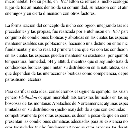
microhábitat. Por su parte, en 1927 Elton se refiere al nicho ecológi
lugar de los animales dentro de su comunidad, su relación con el ali
enemigos y en cierta dimensión con otros factores.
La formalización del concepto de nicho ecológico, integrando las id
precedentes y las propias, fue realizada por Hutchinson en 1957 para 
conjunto de condiciones bióticas y abióticas en las cuales las especi
mantener estables sus poblaciones, haciendo una distinción entre ni
fundamental y nicho real. El primero tiene que ver con las condicion
en las cuales las especies pueden mantener su existencia, por ejempl
temperatura, humedad, pH y altitud, mientras que el segundo trata de
condiciones bióticas que limitan su distribución en la naturaleza, es d
que dependen de las interacciones bióticas como competencia, depr
parasitismo, etcétera.
Para clarificar esta idea, consideremos el siguiente ejemplo: las sala
género
Plethodon
ocupan microhábitats terrestres húmedos en las re
boscosas de las montañas Apalaches de Norteamérica; algunas espec
limitadas en su distribución (nicho real) debido a que son excluidas
competitivamente por otras especies, es decir, a pesar de que en ciert
presentan las condiciones climá­ticas adecuadas para su existencia n
esas localidades (nicho fundamental) porque otras especies las desp