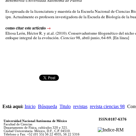
Benemérita Universidad Autónoma de Puebla
Es egresada de la licenciatura y maestría de la Escuela Nacional de Ciencias Bi
ipn. Actualmente es profesora investigadora de la Escuela de Biología de la bu
como citar este artículo
→
Eliosa León, Héctor R. y at.al
. (2010). Conservadurismo filogenético del nicho
enfoque integral de la evolución.
Ciencias
98, abril-junio, 64-69
. [En línea]
Está aquí:
Inicio
Búsqueda
Titulo
revistas
revista ciencias 98
Cons
ISSN:0187-6376
Universidad Nacional Autónoma de México
Facultad de Ciencias
Departamento de Física, cubículos 320 y 321.
Ciudad Universitaria. México, D.F., C.P. 04510.
Télefono y Fax: +52 (01 55) 56 22 4935, 56 22 5316