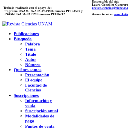
Responsable del sitio
Laura González Guerrer
Trabajo realizado con el apoyo de:
revista.ciencias@ciencia
Programa UNAM-DGAPA-PAPIME número PE103509 y
UNAM-DGAPA-PAPIME
número PE106212
Asesor técnico:
e-marketi
Publicaciones
Búsqueda
Palabra
Tema
Titulo
Autor
Número
Quiénes somos
Presentación
El equipo
Facultad de
Ciencias
Suscripciones
Información y
venta
Suscripción anual
Modalidades de
pago
Puntos de venta