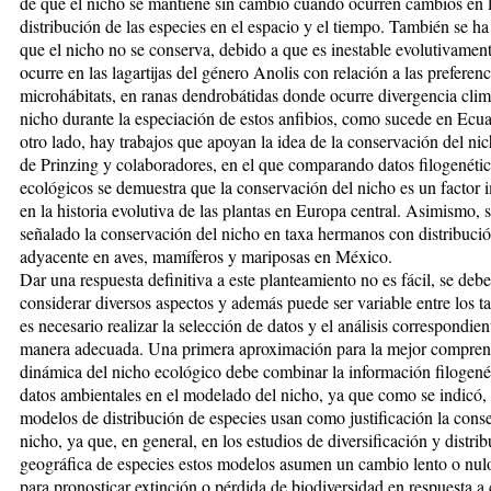
de que el nicho se mantiene sin cambio cuando ocurren cambios en 
distribución de las especies en el espacio y el tiempo. También se h
que el nicho no se conserva, debido a que es inestable evolutivamen
ocurre en las lagartijas del género Anolis con relación a las preferenc
microhábitats, en ranas dendrobátidas donde ocurre divergencia clim
nicho durante la especiación de estos anfibios, como sucede en Ecua
otro lado, hay trabajos que apoyan la idea de la conservación del ni
de Prinzing y colaboradores, en el que comparando datos filogenéti
ecológicos se demuestra que la conservación del nicho es un factor 
en la historia evolutiva de las plantas en Europa central. Asimismo, 
señalado la conservación del nicho en taxa hermanos con distribuci
adyacente en aves, mamíferos y mariposas en México.
Dar una respuesta definitiva a este planteamiento no es fácil, se deb
considerar diversos aspectos y además puede ser variable entre los ta
es necesario realizar la selección de datos y el análisis correspondien
manera adecuada. Una primera aproximación para la mejor comprens
dinámica del nicho ecológico debe combinar la información filogené
datos ambientales en el modelado del nicho, ya que como se indicó, 
modelos de distribución de especies usan como justificación la cons
nicho, ya que, en general, en los estudios de diversificación y distri
geográfica de especies estos modelos asumen un cambio lento o nul
para pronosticar extinción o pérdida de biodiversidad en respuesta a