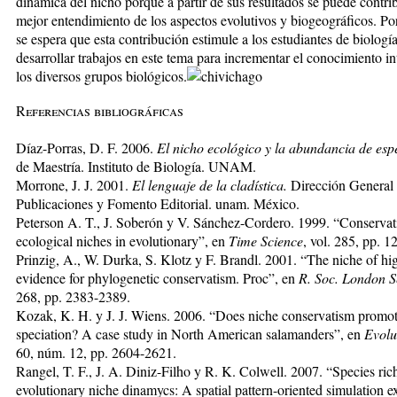
dinámica del nicho porque a partir de sus resultados se puede contrib
mejor entendimiento de los aspectos evolutivos y biogeográficos. Por
se espera que esta contribución estimule a los estudiantes de biología
desarrollar trabajos en este tema para incrementar el conocimiento in
los diversos grupos biológicos.
Referencias bibliográficas
Díaz-Porras, D. F. 2006.
El nicho ecológico y la abundancia de esp
de Maestría. Instituto de Biología. UNAM.
Morrone, J. J. 2001.
El lenguaje de la cladística.
Dirección General
Publicaciones y Fomento Editorial. unam. México.
Peterson A. T., J. Soberón y V. Sánchez-Cordero. 1999. “Conservat
ecological niches in evolutionary”, en
Time Science
, vol. 285, pp. 
Prinzig, A., W. Durka, S. Klotz y F. Brandl. 2001. “The niche of hig
evidence for phylogenetic conservatism. Proc”, en
R. Soc. London S
268, pp. 2383-2389.
Kozak, K. H. y J. J. Wiens. 2006. “Does niche conservatism promo
speciation? A case study in North American salamanders”, en
Evolu
60, núm. 12, pp. 2604-2621.
Rangel, T. F., J. A. Diniz-Filho y R. K. Colwell. 2007. “Species ri
evolutionary niche dinamycs: A spatial pattern-oriented simulation e