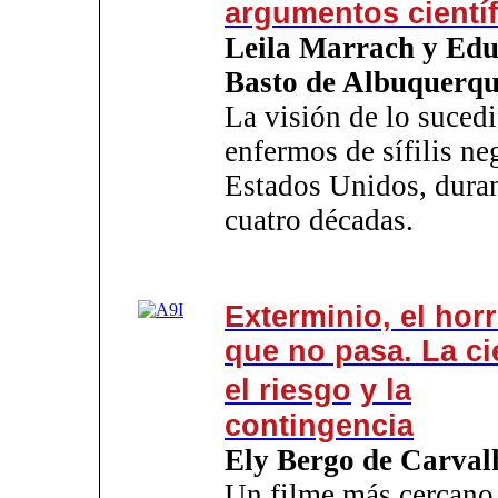
argumentos cientí
Leila Marrach y Ed
Basto de Albuquerq
La visión de lo suced
enfermos de sífilis ne
Estados Unidos, dura
cuatro décadas.
Exterminio, el hor
que no pasa. La ci
el riesgo
y la
contingencia
Ely Bergo de Carval
Un filme más cercano 