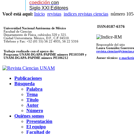
coedición
con
Siglo XXI Editores
Você está aqui:
Inicio
revistas
indices revistas ciencias
número 105-
ISSN:0187-6376
Universidad Nacional Autónoma de México
Facultad de Ciencias
Departamento de Física, cubículos 320 y 321.
Ciudad Universitaria. México, D.F., C.P. 04510.
Télefono y Fax: +52 (01 55) 56 22 4935, 56 22 5316
Responsable del sitio
Laura González Guerrer
Trabajo realizado con el apoyo de:
revista.ciencias@ciencia
Programa UNAM-DGAPA-PAPIME número PE103509 y
UNAM-DGAPA-PAPIME
número PE106212
Asesor técnico:
e-marketi
Publicaciones
Búsqueda
Palabra
Tema
Titulo
Autor
Número
Quiénes somos
Presentación
El equipo
Facultad de