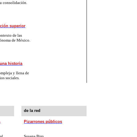
su consolidación.
ación superior
ontexto de las
utónoma de México.
una historia
ompleja y llena de
ios sociales.
de la red
a
Pizarrones públicos
al
Susana Biro