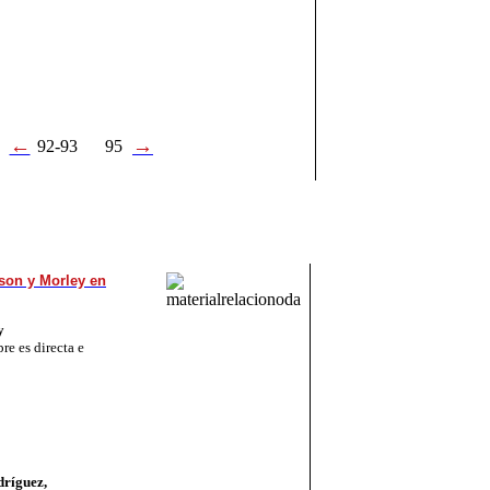
←
→
92-93
95
lson y Morley en
y
re es directa e
dríguez,