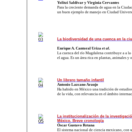
Yolitzi Saldívar y Virginia Cervantes
Para la creciente ­deman­da de agua
en la Ciuda
un buen ejemplo de manejo en Ciudad Universi
La biodiversidad de una cuenca en la ci
Enrique A. Cantoral Uriza
et al
.
La cuenca del río Magdalena contribuye a
a la
el agua.
Es un área rica en plantas, ani­ma­­les y
Un librero tamaño infantil
Antonio Lazcano Araujo
Ha habido en México una tradición de ­estudios 
de la vida, con relevancia en el ámbito interna
La institucionalización de la investigació
México. Breve cronología
Óscar Gustavo Retana
El sistema na­cio­nal de ciencia mexicano, con u