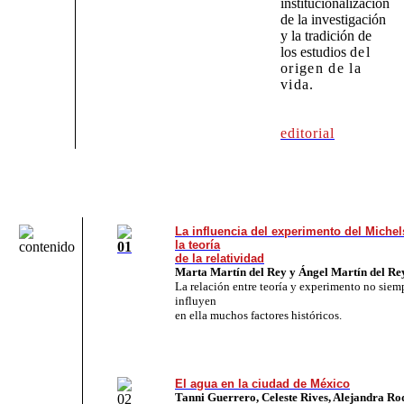
institucionalización
de la investigación
y la tradición de
los estudios
del
origen de la
vida
.
editorial
La influencia del experimento del Miche
la teoría
de la relatividad
Marta Martín del Rey y Ángel Martín del Re
La relación entre teoría y ex­perimento no siemp
influyen
en ella muchos factores históricos.
El agua en la ciudad de México
Tanni Guerrero, Celeste Rives, Alejandra Ro