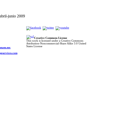
bril-junio 2009
Creative Commons License
This work is licensed under a Creative Commons
Attribution-Noncommercial-Share Alike 3.0 United
o
States License
s.unam.mx
ngservices.com