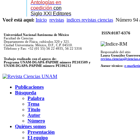
Antologías en
coedición
con
Siglo XXI Editores
Você está aqui:
Inicio
revistas
indices revistas ciencias
Número 94 a
ISSN:0187-6376
Universidad Nacional Autónoma de México
Facultad de Ciencias
Departamento de Física, cubículos 320 y 321.
Ciudad Universitaria. México, D.F., C.P. 04510.
Télefono y Fax: +52 (01 55) 56 22 4935, 56 22 5316
Responsable del sitio
Laura González Guerrer
Trabajo realizado con el apoyo de:
revista.ciencias@ciencia
Programa UNAM-DGAPA-PAPIME número PE103509 y
UNAM-DGAPA-PAPIME
número PE106212
Asesor técnico:
e-marketi
Publicaciones
Búsqueda
Palabra
Tema
Titulo
Autor
Número
Quiénes somos
Presentación
El equipo