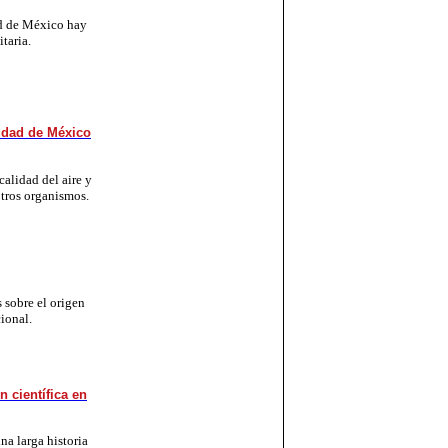
d de México hay
taria.
udad de México
 calidad del aire y
 otros organismos.
so­bre el origen
cional.
n científica en
na larga historia