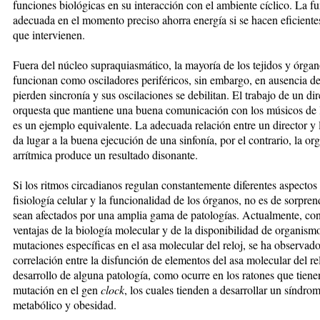
funciones biológicas en su interacción con el ambiente cíclico. La f
adecuada en el momento preciso ahorra energía si se hacen eficientes
que intervienen.
Fuera del núcleo supraquiasmático, la mayoría de los tejidos y órga
funcionan como osciladores periféricos, sin embargo, en ausencia de
pierden sincronía y sus oscilaciones se debilitan. El trabajo de un dir
orquesta que mantiene una buena comunicación con los músicos de 
es un ejemplo equivalente. La adecuada relación entre un director y
da lugar a la buena ejecución de una sinfonía, por el contrario, la or
arrítmica produce un resultado disonante.
Si los ritmos circadianos regulan constantemente diferentes aspectos 
fisiología celular y la funcionalidad de los órganos, no es de sorpre
sean afectados por una amplia gama de patologías. Actualmente, con
ventajas de la biología molecular y de la disponibilidad de organism
mutaciones específicas en el asa molecular del reloj, se ha observado
correlación entre la disfunción de elementos del asa molecular del rel
desarrollo de alguna patología, como ocurre en los ratones que tien
mutación en el gen
clock
, los cuales tienden a desarrollar un síndro
metabólico y obesidad.