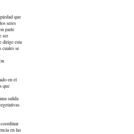
ropiedad que
los seres
on parte
e ser
 dirige esta
s cuales se
s
son
ado en el
s que
una salida
vegetativas
a coordinar
encia en las