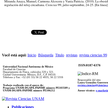
Miranda Anaya, Manuel,
Carmona Alcocera y Vania Patricia. (2010). La obesid
regulación del reloj circadiana.
Ciencias
99, julio-septiembre, 24-25. [En línea]
Você está aqui:
Inicio
Búsqueda
Titulo
revistas
revista ciencias 99
ISSN:0187-6376
Universidad Nacional Autónoma de México
Facultad de Ciencias
Departamento de Física, cubículos 320 y 321.
Ciudad Universitaria. México, D.F., C.P. 04510.
Télefono y Fax: +52 (01 55) 56 22 4935, 56 22 5316
Responsable del sitio
Laura González Guerrer
Trabajo realizado con el apoyo de:
revista.ciencias@ciencia
Programa UNAM-DGAPA-PAPIME número PE103509 y
UNAM-DGAPA-PAPIME
número PE106212
Asesor técnico:
e-marketi
Publicaciones