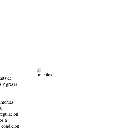
alta de
os y grasas
síntomas
a.
regulación
os a
a condición