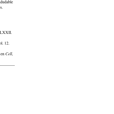
indudable
s.
. LXXII.
ol. 12.
, en
Cell
,
________