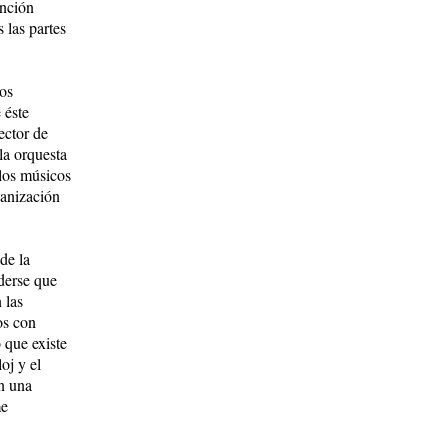
unción
 las partes
nos
 éste
ector de
la orquesta
 los músicos
ganización
de la
nderse que
 las
os con
 que existe
oj y el
en una
me