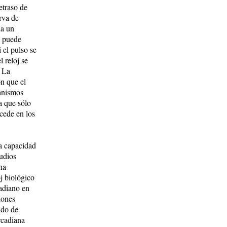
etraso de
rva de
 a un
, puede
i el pulso se
 reloj se
. La
on que el
ganismos
a que sólo
cede en los
la capacidad
tudios
na
j biológico
adiano en
iones
ado de
rcadiana