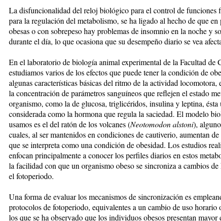
La disfuncionalidad del reloj biológico para el control de funciones f
para la regulación del metabolismo, se ha ligado al hecho de que en
obesas o con sobrepeso hay problemas de insomnio en la noche y s
durante el día, lo que ocasiona que su desempeño diario se vea afect
En el laboratorio de biología animal experimental de la Facultad de 
estudiamos varios de los efectos que puede tener la condición de ob
algunas características básicas del ritmo de la actividad locomotora, 
la concentración de parámetros sanguíneos que reflejen el estado me
organismo, como la de glucosa, triglicéridos, insulina y leptina, ésta
considerada como la hormona que regula la saciedad. El modelo bio
usamos es el del ratón de los volcanes (
Neotomodon alstoni
), alguno
cuales, al ser mantenidos en condiciones de cautiverio, aumentan de
que se interpreta como una condición de obesidad. Los estudios real
enfocan principalmente a conocer los perfiles diarios en estos metabo
la facilidad con que un organismo obeso se sincroniza a cambios de 
el fotoperiodo.
Una forma de evaluar los mecanismos de sincronización es emplean
protocolos de fotoperiodo, equivalentes a un cambio de uso horario o
los que se ha observado que los individuos obesos presentan mayor d