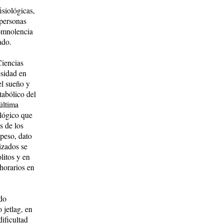
isiológicas,
 personas
omnolencia
ado.
Ciencias
esidad en
el sueño y
tabólico del
 última
lógico que
s de los
 peso, dato
izados se
litos y en
horarios en
do
 jetlag, en
ificultad