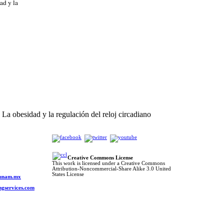
ad y la
La obesidad y la regulación del reloj circadiano
Creative Commons License
This work is licensed under a Creative Commons
Attribution-Noncommercial-Share Alike 3.0 United
o
States License
s.unam.mx
ngservices.com