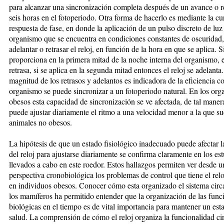
para alcanzar una sincronización completa después de un avance o r
seis horas en el fotoperiodo. Otra forma de hacerlo es mediante la cu
respuesta de fase, en donde la aplicación de un pulso discreto de luz
organismo que se encuentra en condiciones constantes de oscuridad
adelantar o retrasar el reloj, en función de la hora en que se aplica. S
proporciona en la primera mitad de la noche interna del organismo, el
retrasa, si se aplica en la segunda mitad entonces el reloj se adelanta
magnitud de los retrasos y adelantos es indicadora de la eficiencia c
organismo se puede sincronizar a un fotoperiodo natural. En los or
obesos esta capacidad de sincronización se ve afectada, de tal maner
puede ajustar diariamente el ritmo a una velocidad menor a la que su
animales no obesos.
La hipótesis de que un estado fisiológico inadecuado puede afectar 
del reloj para ajustarse diariamente se confirma claramente en los es
llevados a cabo en este roedor. Estos hallazgos permiten ver desde u
perspectiva cronobiológica los problemas de control que tiene el relo
en individuos obesos. Conocer cómo esta organizado el sistema circ
los mamíferos ha permitido entender que la organización de las func
biológicas en el tiempo es de vital importancia para mantener un est
salud. La comprensión de cómo el reloj organiza la funcionalidad ci