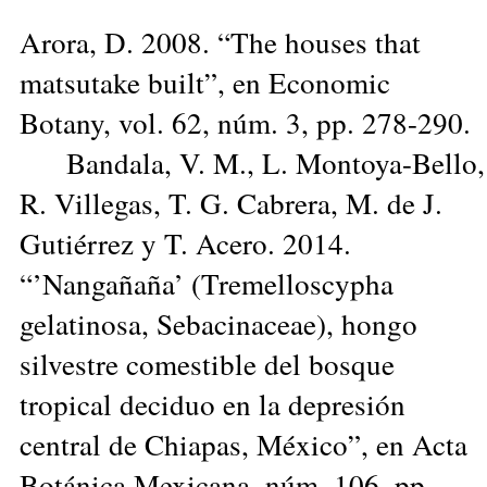
Arora, D. 2008. “The houses that
matsutake built”, en Economic
Botany, vol. 62, núm. 3, pp. 278-290.
Bandala, V. M., L. Montoya-Bello,
R. Villegas, T. G. Cabrera, M. de J.
Gutiérrez y T. Acero. 2014.
“’Nangañaña’ (Tremelloscypha
gelatinosa, Sebacinaceae), hongo
silvestre comestible del bosque
tropical deciduo en la depresión
central de Chiapas, México”, en Acta
Botánica Mexicana, núm. 106, pp.