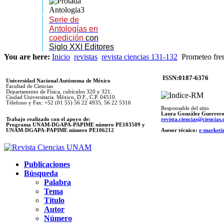
Serie de
Antologías en
coedición
con
Siglo XXI Editores
You are here:
Inicio
revistas
revista ciencias 131-132
Prometeo fren
ISSN:0187-6376
Universidad Nacional Autónoma de México
Facultad de Ciencias
Departamento de Física, cubículos 320 y 321.
Ciudad Universitaria. México, D.F., C.P. 04510.
Télefono y Fax: +52 (01 55) 56 22 4935, 56 22 5316
Responsable del sitio
Laura González Guerrer
Trabajo realizado con el apoyo de:
revista.ciencias@ciencia
Programa UNAM-DGAPA-PAPIME número PE103509 y
UNAM-DGAPA-PAPIME
número PE106212
Asesor técnico:
e-marketi
Publicaciones
Búsqueda
Palabra
Tema
Titulo
Autor
Número