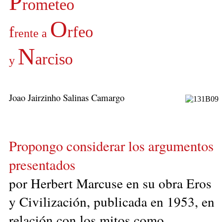
P
rometeo
O
f
rfeo
rente a
N
arciso
y
Joao Jairzinho Salinas Camargo
Propongo considerar los argumentos
presentados
por Herbert Marcuse en su obra Eros
y Civilización, publicada en 1953, en
relación con los mitos como