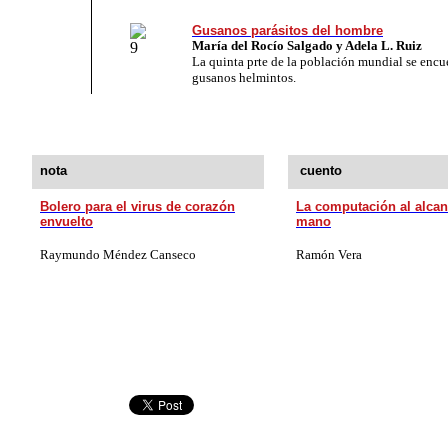
Gusanos parásitos del hombre
María del Rocío Salgado y Adela L. Ruiz
La quinta prte de la población mundial se encu
gusanos helmintos.
nota
cuento
Bolero para el virus de corazón
La computación al alcan
envuelto
mano
Raymundo Méndez Canseco
Ramón Vera