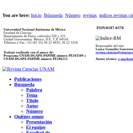
You are here:
Inicio
Búsqueda
Número
revistas
indices revistas ci
ISSN:0187-6376
Universidad Nacional Autónoma de México
Facultad de Ciencias
Departamento de Física, cubículos 320 y 321.
Ciudad Universitaria. México, D.F., C.P. 04510.
Télefono y Fax: +52 (01 55) 56 22 4935, 56 22 5316
Responsable del sitio
Laura González Guerrer
Trabajo realizado con el apoyo de:
revista.ciencias@ciencia
Programa UNAM-DGAPA-PAPIME número PE103509 y
UNAM-DGAPA-PAPIME
número PE106212
Asesor técnico:
e-marketi
Publicaciones
Búsqueda
Palabra
Tema
Titulo
Autor
Número
Quiénes somos
Presentación
El equipo
Facultad de