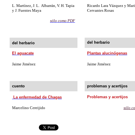
L. Martínez, J. L. Albarrán, V. H. Tapia
Ricardo Lara Vázquez y
Mari
y J. Fuentes Maya
Cervantes Rosas
sólo como PD
F
del herbario
del herbario
El aguacate
Plantas alucinógenas
Jaime Jiménez
Jaime Jiménez
cuento
problemas y acertijos
Problemas y acertijos
La enfermedad de Chagas
Marcelino Cereijido
sólo 