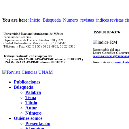
You are here:
Inicio
Búsqueda
Número
revistas
indices revistas ci
ISSN:0187-6376
Universidad Nacional Autónoma de México
Facultad de Ciencias
Departamento de Física, cubículos 320 y 321.
Ciudad Universitaria. México, D.F., C.P. 04510.
Télefono y Fax: +52 (01 55) 56 22 4935, 56 22 5316
Responsable del sitio
Laura González Guerrer
Trabajo realizado con el apoyo de:
revista.ciencias@ciencia
Programa UNAM-DGAPA-PAPIME número PE103509 y
UNAM-DGAPA-PAPIME
número PE106212
Asesor técnico:
e-marketi
Publicaciones
Búsqueda
Palabra
Tema
Titulo
Autor
Número
Quiénes somos
Presentación
El equipo