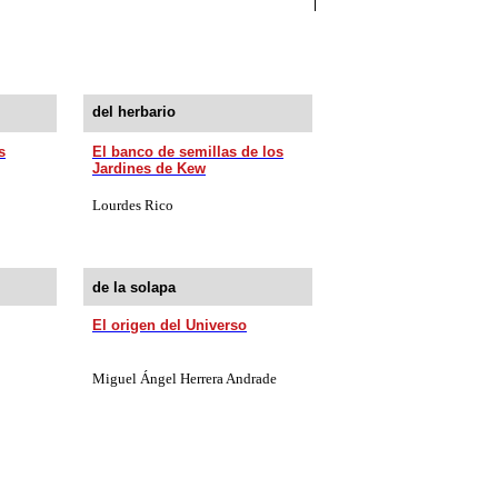
del herbario
s
El ban­co de se­mi­llas de los
Jar­di­nes de Kew
Lourdes Rico
de la solapa
El origen del Universo
Miguel Ángel Herrera Andrade