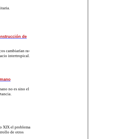
­ta­ria.
onstrucción de
cos cam­bia­rían ra­
cio in­ter­tro­pi­cal.
umano
ma­no no es si­no el
­tan­cia
.
glo XIX el pro­ble­ma
sarrollo de otros