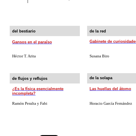
del bestiario
de la red
Gabinete de curiosidade
Gansos en el paraíso
Héctor T. Arita
Susana Biro
de la solapa
de flujos y reflujos
¿Es la física esencialmente
Las huellas del átomo
incompleta?
Ramón Peralta y Fabi
Horacio García Fernández