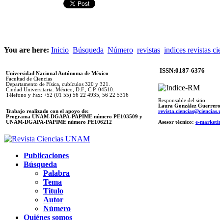
You are here:
Inicio
Búsqueda
Número
revistas
indices revistas ci
ISSN:0187-6376
Universidad Nacional Autónoma de México
Facultad de Ciencias
Departamento de Física, cubículos 320 y 321.
Ciudad Universitaria. México, D.F., C.P. 04510.
Télefono y Fax: +52 (01 55) 56 22 4935, 56 22 5316
Responsable del sitio
Laura González Guerrer
Trabajo realizado con el apoyo de:
revista.ciencias@ciencia
Programa UNAM-DGAPA-PAPIME número PE103509 y
UNAM-DGAPA-PAPIME
número PE106212
Asesor técnico:
e-marketi
Publicaciones
Búsqueda
Palabra
Tema
Titulo
Autor
Número
Quiénes somos