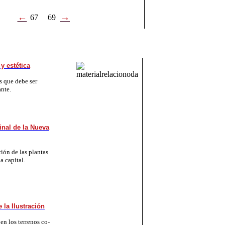
←
→
67
69
y estética
dos que de­be ser
n­te.
inal de la Nueva
­ción de las plan­tas
a ca­pi­tal.
 la Ilustración
s en los te­rre­nos co­