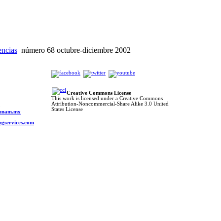
encias
número 68 octubre-diciembre 2002
Creative Commons License
This work is licensed under a Creative Commons
Attribution-Noncommercial-Share Alike 3.0 United
o
States License
s.unam.mx
ngservices.com