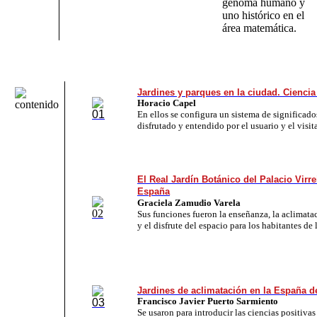
genoma humano y
uno histórico en el
área matemática.
Jardines y parques en la ciudad. Ciencia 
Horacio Capel
En ellos se con­fi­gu­ra un sis­te­ma de
sig­ni­fi­ca­
disfrutado y
en­ten­di­do por el usua­rio y el vi­si­ta
El Real Jardín Botánico del Palacio Virre
España
Graciela Zamudio Varela
Sus fun­cio­nes fue­ron la en­se­ñan­za, la
acli­ma­ta
y el dis­fru­te del es­pa­cio pa­ra los ha­bi­tan­tes de l
Jardines de aclimatación en la España de
Francisco Javier Puerto Sarmiento
Se usaron para in­tro­du­cir las cien­cias
po­si­ti­va