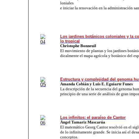
lo­nia­les
e iniciar la reno­va­ción en la ad­mi­nis­tra­ción sa­ni
Los jardines botánicos coloniales y la c
lo tropical
Christophe Bonneuil
El mo­vi­mien­to de plan­tas y los jardines botáni
di­cal­men­te el ma­pa agrí­co­la y bo­tá­ni­co del es­pa­
Estructura y complejidad del genoma h
Amanda Cobián y Luis E. Eguiarte Funes
La des­crip­ción de la se­cuen­cia del ge­no­ma hu­
prin­ci­pio de una se­rie de aná­li­sis de gran im­por
Los infinitos: el paraíso de Cantor
Ángel Tamariz Mascarúa
El ma­te­má­ti­co Georg Can­tor re­sol­vió en el si
de lo in­fi­ni­ta­men­te gran­de. Se inicia así el de
conceptos.