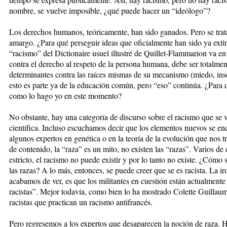
nombre, se vuelve imposible, ¿qué puede hacer un “ideólogo”?
Los derechos humanos, teóricamente, han sido ganados. Pero se trata
amargo. ¿Para qué perseguir ideas que oficialmente han sido ya extir
“racismo” del Dictionaire usuel illustré de Quillet-Flammarion va en 
contra el derecho al respeto de la persona humana, debe ser totalme
determinantes contra las raíces mismas de su mecanismo (miedo, ins
esto es parte ya de la educación común, pero “eso” continúa. ¿Para 
como lo hago yo en este momento?
No obstante, hay una categoría de discurso sobre el racismo que se v
científica. Incluso escuchamos decir que los elementos nuevos se enc
algunos expertos en genética o en la teoría de la evolución que nos t
de contenido, la “raza” es un mito, no existen las “razas”. Varios de 
estricto, el racismo no puede existir y por lo tanto no existe. ¿Cómo 
las razas? A lo más, entonces, se puede creer que se es racista. La ir
acabamos de ver, es que los militantes en cuestión están actualment
racistas”. Mejor todavía, como bien lo ha mostrado Colette Guillaumin
racistas que practican un racismo antifrancés.
Pero regresemos a los expertos que desaparecen la noción de raza. 