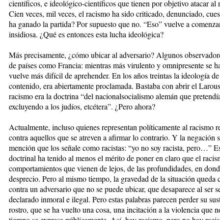
científicos, e ideológico-científicos que tienen por objetivo atacar al
Cien veces, mil veces, el racismo ha sido criticado, denunciado, cue
ha ganado la partida? Por supuesto que no. “Eso” vuelve a comenzar
insidiosa. ¿Qué es entonces esta lucha ideológica?
Más precisamente, ¿cómo ubicar al adversario? Algunos observadore
de países como Francia: mientras más virulento y omnipresente se hac
vuelve más difícil de aprehender. En los años treintas la ideología de 
contenido, era abiertamente proclamada. Bastaba con abrir el Larouss
racismo era la doctrina “del nacionalsocialismo alemán que pretendía
excluyendo a los judíos, etcétera”. ¿Pero ahora?
Actualmente, incluso quienes representan políticamente al racismo rea
contra aquellos que se atreven a afirmar lo contrario. Y la negación s
mención que los señale como racistas: “yo no soy racista, pero…” E
doctrinal ha tenido al menos el mérito de poner en claro que el racis
comportamientos que vienen de lejos, de las profundidades, en donde
desprecio. Pero al mismo tiempo, la gravedad de la situación queda
contra un adversario que no se puede ubicar, que desaparece al ser 
declarado inmoral e ilegal. Pero estas palabras parecen perder su su
rostro, que se ha vuelto una cosa, una incitación a la violencia que
tiempo se expresa públicamente. Así, hay racismo, pero no hay raci