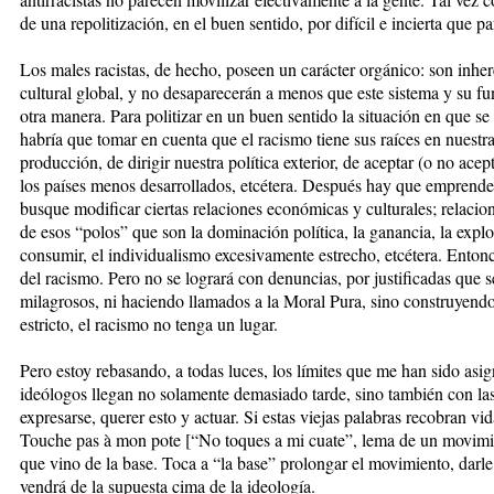
de una repolitización, en el buen sentido, por difícil e incierta que p
Los males racistas, de hecho, poseen un carácter orgánico: son inhe
cultural global, y no desaparecerán a menos que este sistema y su 
otra manera. Para politizar en un buen sentido la situación en que se 
habría que tomar en cuenta que el racismo tiene sus raíces en nuestra
producción, de dirigir nuestra política exterior, de aceptar (o no a
los países menos desarrollados, etcétera. Después hay que emprende
busque modificar ciertas relaciones económicas y culturales; relacion
de esos “polos” que son la dominación política, la ganancia, la explot
consumir, el individualismo excesivamente estrecho, etcétera. Enton
del racismo. Pero no se logrará con denuncias, por justificadas que s
milagrosos, ni haciendo llamados a la Moral Pura, sino construyen
estricto, el racismo no tenga un lugar.
Pero estoy rebasando, a todas luces, los límites que me han sido asi
ideólogos llegan no solamente demasiado tarde, sino también con la
expresarse, querer esto y actuar. Si estas viejas palabras recobran v
Touche pas à mon pote [“No toques a mi cuate”, lema de un movimien
que vino de la base. Toca a “la base” prolongar el movimiento, darle
vendrá de la supuesta cima de la ideología.