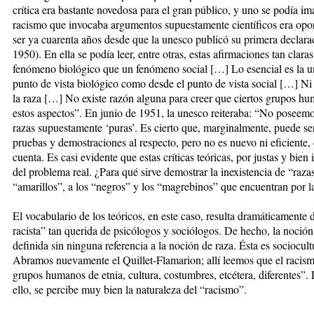
crítica era bastante novedosa para el gran público, y uno se podía im
racismo que invocaba argumentos supuestamente científicos era opor
ser ya cuarenta años desde que la unesco publicó su primera declarac
1950). En ella se podía leer, entre otras, estas afirmaciones tan clara
fenómeno biológico que un fenómeno social […] Lo esencial es la u
punto de vista biológico como desde el punto de vista social […] Ni 
la raza […] No existe razón alguna para creer que ciertos grupos h
estos aspectos”. En junio de 1951, la unesco reiteraba: “No poseemo
razas supuestamente ‘puras’. Es cierto que, marginalmente, puede se
pruebas y demostraciones al respecto, pero no es nuevo ni eficient
cuenta. Es casi evidente que estas críticas teóricas, por justas y bie
del problema real. ¿Para qué sirve demostrar la inexistencia de “raza
“amarillos”, a los “negros” y los “magrebinos” que encuentran por la 
El vocabulario de los teóricos, en este caso, resulta dramáticamente 
racista” tan querida de psicólogos y sociólogos. De hecho, la noció
definida sin ninguna referencia a la noción de raza. Ésta es sociocult
Abramos nuevamente el Quillet-Flamarion; allí leemos que el racismo
grupos humanos de etnia, cultura, costumbres, etcétera, diferentes”. 
ello, se percibe muy bien la naturaleza del “racismo”.