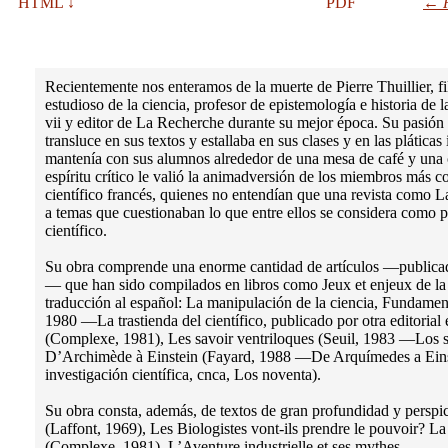
HTML ↓
PDF
←
Recientemente nos enteramos de la muerte de Pierre Thuillier, f
estudioso de la ciencia, profesor de epistemología e historia de 
vii y editor de La Recherche durante su mejor época. Su pasión 
transluce en sus textos y estallaba en sus clases y en las plátic
mantenía con sus alumnos alrededor de una mesa de café y una
espíritu crítico le valió la animadversión de los miembros más 
científico francés, quienes no entendían que una revista como 
a temas que cuestionaban lo que entre ellos se considera como p
científico.
Su obra comprende una enorme cantidad de artículos —publica
— que han sido compilados en libros como Jeux et enjeux de l
traducción al español: La manipulación de la ciencia, Fundamentos
1980 —La trastienda del científico, publicado por otra editoria
(Complexe, 1981), Les savoir ventriloques (Seuil, 1983 —Los sa
D’Archimède à Einstein (Fayard, 1988 —De Arquímedes a Einste
investigación científica, cnca, Los noventa).
Su obra consta, además, de textos de gran profundidad y perspi
(Laffont, 1969), Les Biologistes vont-ils prendre le pouvoir? L
(Complexe, 1981), L’Aventure industrielle et ses mythes.