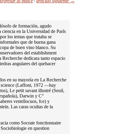
Regresar al índice
⁄
artículo siguiente
→
ilósofo de formación, agudo
la ciencia en la Universidad de París
por los temas que trataba se
as informales que de buena gana
 copa de buen vino blanco. Su
conservadores del establishment
La Recherche dedicara tanto espacio
iedras angulares del quehacer
dos en su mayoría en La Recherche
a science (Laffont, 1972 —hay
), Le petit savant illustré (Seuil,
l española), Darwin y C°
beres ventrílocuos, fce) y
in. Las caras ocultas de la
cacia como Socrate fonctionnaire
a Sociobiologie en question