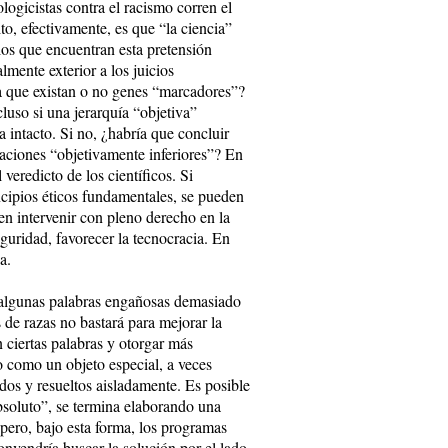
logicistas contra el racismo corren el
to, efectivamente, es que “la ciencia”
los que encuentran esta pretensión
lmente exterior a los juicios
ta que existan o no genes “marcadores”?
cluso si una jerarquía “objetiva”
a intacto. Si no, ¿habría que concluir
laciones “objetivamente inferiores”? En
 veredicto de los científicos. Si
ncipios éticos fundamentales, se pueden
en intervenir con pleno derecho en la
guridad, favorecer la tecnocracia. En
a.
 algunas palabras engañosas demasiado
de razas no bastará para mejorar la
 ciertas palabras y otorgar más
mo como un objeto especial, a veces
ados y resueltos aisladamente. Es posible
soluto”, se termina elaborando una
 pero, bajo esta forma, los programas
convendría buscar la solución por el lado