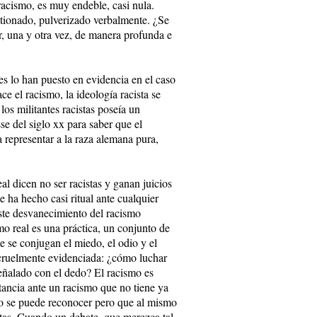
 racismo, es muy endeble, casi nula.
stionado, pulverizado verbalmente. ¿Se
, una y otra vez, de manera profunda e
s lo han puesto en evidencia en el caso
e el racismo, la ideología racista se
los militantes racistas poseía un
e del siglo xx para saber que el
 representar a la raza alemana pura,
l dicen no ser racistas y ganan juicios
e ha hecho casi ritual ante cualquier
ste desvanecimiento del racismo
mo real es una práctica, un conjunto de
 se conjugan el miedo, el odio y el
 cruelmente evidenciada: ¿cómo luchar
señalado con el dedo? El racismo es
stancia ante un racismo que no tiene ya
 no se puede reconocer pero que al mismo
stas. Cuando un debate, que merezca tal