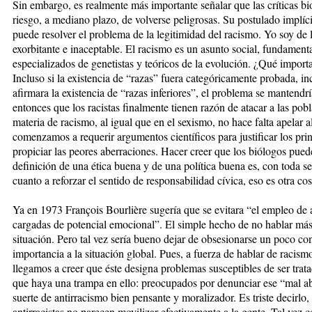
Sin embargo, es realmente más importante señalar que las críticas bio
riesgo, a mediano plazo, de volverse peligrosas. Su postulado implíci
puede resolver el problema de la legitimidad del racismo. Yo soy de 
exorbitante e inaceptable. El racismo es un asunto social, fundamenta
especializados de genetistas y teóricos de la evolución. ¿Qué impor
Incluso si la existencia de “razas” fuera categóricamente probada, in
afirmara la existencia de “razas inferiores”, el problema se mantendrí
entonces que los racistas finalmente tienen razón de atacar a las pob
materia de racismo, al igual que en el sexismo, no hace falta apelar al
comenzamos a requerir argumentos científicos para justificar los pri
propiciar las peores aberraciones. Hacer creer que los biólogos pued
definición de una ética buena y de una política buena es, con toda se
cuanto a reforzar el sentido de responsabilidad cívica, eso es otra cos
Ya en 1973 François Bourlière sugería que se evitara “el empleo de
cargadas de potencial emocional”. El simple hecho de no hablar más 
situación. Pero tal vez sería bueno dejar de obsesionarse un poco con
importancia a la situación global. Pues, a fuerza de hablar de racis
llegamos a creer que éste designa problemas susceptibles de ser trat
que haya una trampa en ello: preocupados por denunciar ese “mal ab
suerte de antirracismo bien pensante y moralizador. Es triste decirlo,
antirracistas no parecen movilizar efectivamente a la gente. Tal vez 