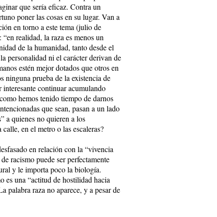
aginar que sería eficaz. Contra un
tuno poner las cosas en su lugar. Van a
ión en torno a este tema (julio de
s: “en realidad, la raza es menos un
nidad de la humanidad, tanto desde el
la personalidad ni el carácter derivan de
umanos estén mejor dotados que otros en
s ninguna prueba de la existencia de
r interesante continuar acumulando
e, como hemos tenido tiempo de darnos
n intencionadas que sean, pasan a un lado
s” a quienes no quieren a los
calle, en el metro o las escaleras?
desfasado en relación con la “vivencia
n de racismo puede ser perfectamente
ural y le importa poco la biología.
 es una “actitud de hostilidad hacia
La palabra raza no aparece, y a pesar de