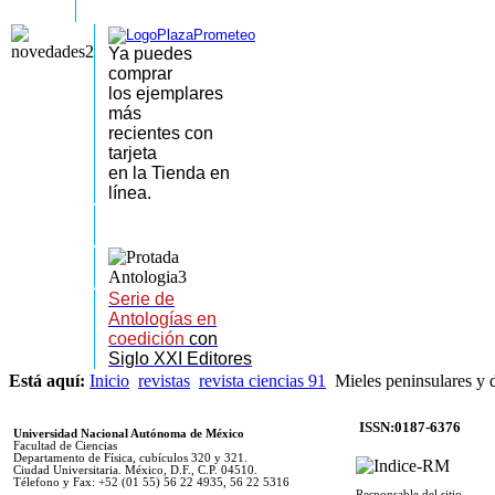
Ya puedes
comprar
los
ejemplares
más
recientes
con
tarjeta
en la Tienda en
línea.
Serie de
Antologías en
coedición
con
Siglo XXI Editores
Está aquí:
Inicio
revistas
revista ciencias 91
Mieles peninsulares y 
ISSN:0187-6376
Universidad Nacional Autónoma de México
Facultad de Ciencias
Departamento de Física, cubículos 320 y 321.
Ciudad Universitaria. México, D.F., C.P. 04510.
Télefono y Fax: +52 (01 55) 56 22 4935, 56 22 5316
Responsable del sitio