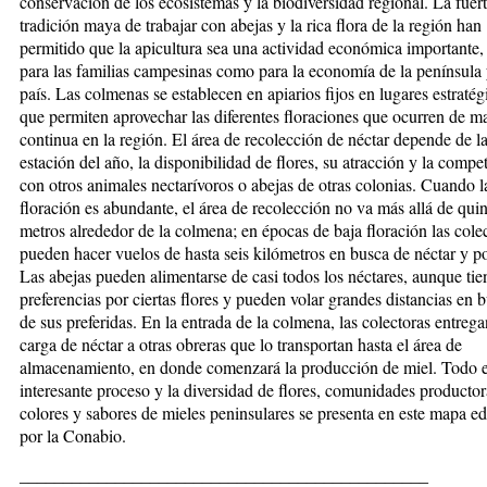
conservación de los ecosistemas y la biodiversidad regional. La fuer
tradición maya de trabajar con abejas y la rica flora de la región han
permitido que la apicultura sea una actividad económica importante,
para las familias campesinas como para la economía de la península 
país. Las colmenas se establecen en apiarios fijos en lugares estratég
que permiten aprovechar las diferentes floraciones que ocurren de m
continua en la región. El área de recolección de néctar depende de l
estación del año, la disponibilidad de flores, su atracción y la compe
con otros animales nectarívoros o abejas de otras colonias. Cuando l
floración es abundante, el área de recolección no va más allá de qui
metros alrededor de la colmena; en épocas de baja floración las cole
pueden hacer vuelos de hasta seis kilómetros en busca de néctar y p
Las abejas pueden alimentarse de casi todos los néctares, aunque ti
preferencias por ciertas flores y pueden volar grandes distancias en 
de sus preferidas. En la entrada de la colmena, las colectoras entrega
carga de néctar a otras obreras que lo transportan hasta el área de
almacenamiento, en donde comenzará la producción de miel. Todo e
interesante proceso y la diversidad de flores, comunidades productor
colores y sabores de mieles peninsulares se presenta en este mapa ed
por la Conabio.
_______________________________________________