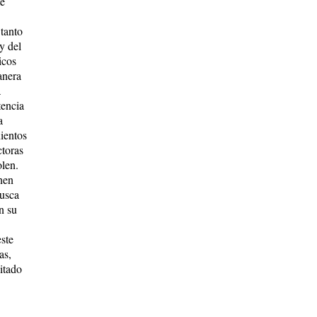
te
 tanto
y del
icos
anera
a
tencia
a
nientos
ctoras
olen.
enen
busca
n su
ste
as,
itado