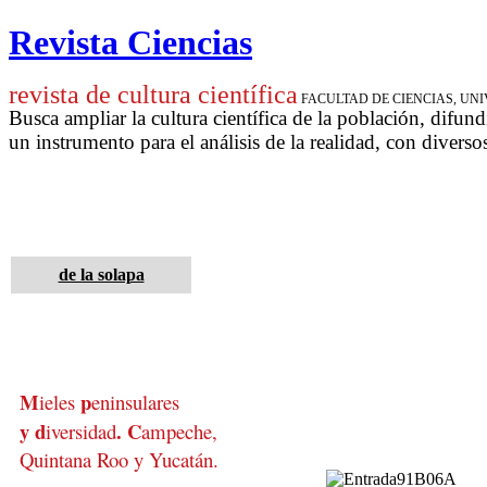
Revista Ciencias
revista de cultura científica
FACULTAD DE CIENCIAS, U
Busca ampliar la cultura científica de la población, difund
un instrumento para
el análisis de la realidad, con diverso
de la solapa
M
p
ieles
eninsulares
y d
.
C
iversidad
ampeche,
Quintana Roo
y Yucatán.