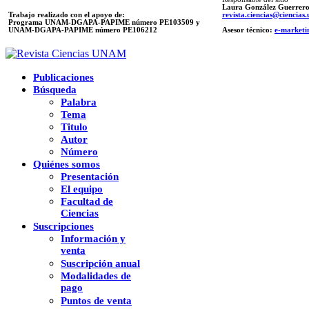
Laura González Guerrer
Trabajo realizado con el apoyo de:
revista.ciencias@ciencia
Programa UNAM-DGAPA-PAPIME número PE103509 y
UNAM-DGAPA-PAPIME
número PE106212
Asesor técnico:
e-marketi
Publicaciones
Búsqueda
Palabra
Tema
Titulo
Autor
Número
Quiénes somos
Presentación
El equipo
Facultad de
Ciencias
Suscripciones
Información y
venta
Suscripción anual
Modalidades de
pago
Puntos de venta