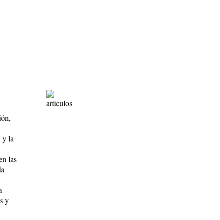
ión,
 y la
en las
da
a
s y