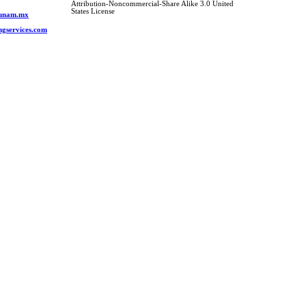
Attribution-Noncommercial-Share Alike 3.0 United
o
States License
s.unam.mx
ngservices.com