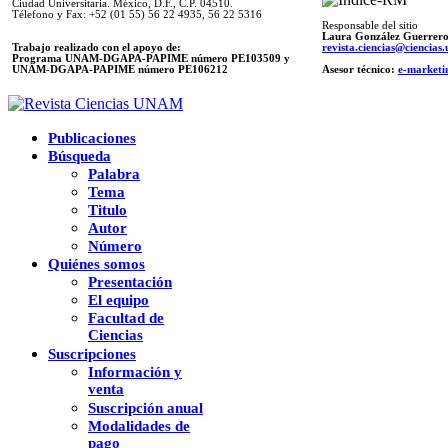
Ciudad Universitaria. México, D.F., C.P. 04510.
Télefono y Fax: +52 (01 55) 56 22 4935, 56 22 5316
Responsable del sitio
Laura González Guerrer
Trabajo realizado con el apoyo de:
revista.ciencias@ciencia
Programa UNAM-DGAPA-PAPIME número PE103509 y
UNAM-DGAPA-PAPIME
número PE106212
Asesor técnico:
e-marketi
Publicaciones
Búsqueda
Palabra
Tema
Titulo
Autor
Número
Quiénes somos
Presentación
El equipo
Facultad de
Ciencias
Suscripciones
Información y
venta
Suscripción anual
Modalidades de
pago