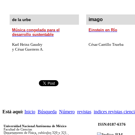
imago
de la urbe
Música congelada para el
Einstein en Río
desarrollo sustentable
Karl Heinz Gaudry
César Carrillo Trueba
y César Guerrero A.
Está aquí:
Inicio
Búsqueda
Número
revistas
indices revistas cienc
ISSN:0187-6376
Universidad Nacional Autónoma de México
Facultad de Ciencias
Departamento de Física, cubículos 320 y 321.