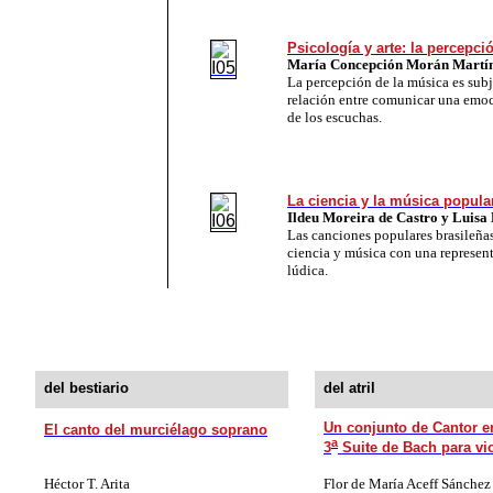
Psicología y arte: la percepci
María Concepción Morán Martí
La percepción de la música es subj
relación entre comunicar una emoc
de los escuchas.
La ciencia y la música popula
Ildeu Moreira de Castro y Luisa
Las canciones populares brasileña
ciencia y música con una represen
lúdica.
del bestiario
del atril
Un conjunto de Cantor e
El canto del murciélago soprano
a
3
Suite de Bach para vi
Héctor T. Arita
Flor de María Aceff Sánchez