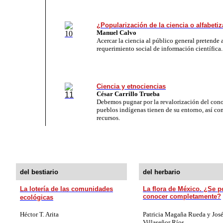
¿Popularización de la ciencia o alfabetiz
Manuel Calvo
Acercar la ciencia al público general pretende 
requerimiento social de información científica.
Ciencia y etnociencias
César Carrillo Trueba
Debemos pugnar por la revalorización del con
pueblos indígenas tienen de su entorno, así co
recursos.
del bestiario
del herbario
La lotería de las comunidades
La flora de México. ¿Se p
conocer completamente?
ecológicas
Héctor T. Arita
Patricia Magaña Rueda y José
Villaseñor Ríos