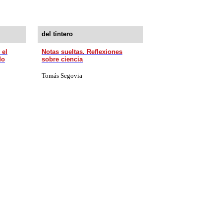
del tintero
 el
Notas sueltas. Reflexiones
do
sobre ciencia
Tomás Segovia