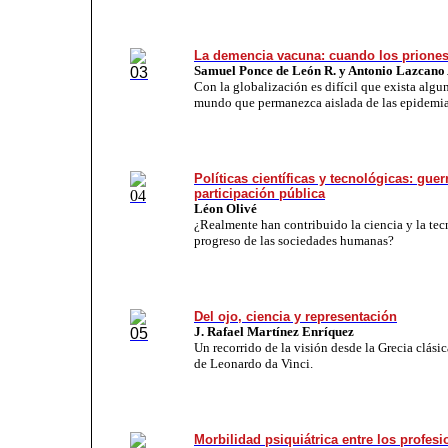
La demencia vacuna: cuando los prione
Samuel Ponce de León R. y Antonio Lazcano
Con la globalización es difícil que exista algu
mundo que permanezca aislada de las epidemia
Políticas científicas y tecnológicas: guerr
participación pública
Léon Olivé
¿Realmente han contribuido la ciencia y la tec
progreso de las sociedades humanas?
Del ojo, ciencia y representación
J. Rafael Martínez Enríquez
Un recorrido de la visión desde la Grecia clásic
de Leonardo da Vinci.
Morbilidad psiquiátrica entre los profesi