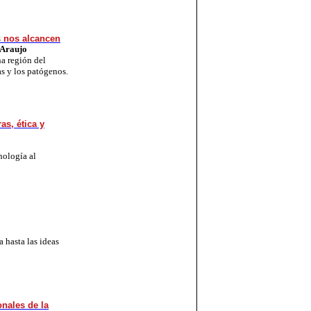
s nos alcancen
 Araujo
na región del
s y los patógenos.
as, ética y
nología al
a hasta las ideas
onales de la