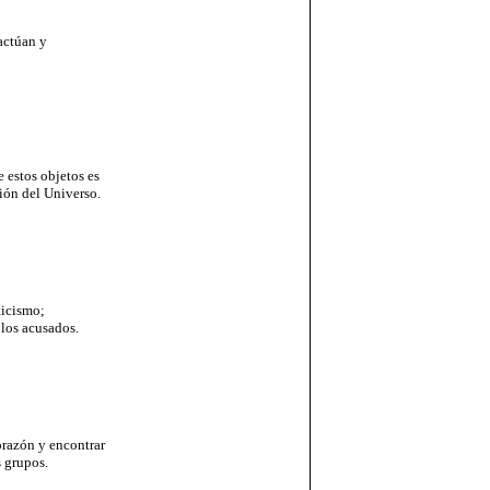
actúan y
 estos objetos es
ción del Universo.
ticismo;
 los acusados.
orazón y encontrar
 grupos.