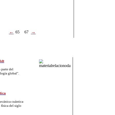
←
→
65
67
ldt
 parte del
logía global".
tica
mecánica cuántica
física del siglo