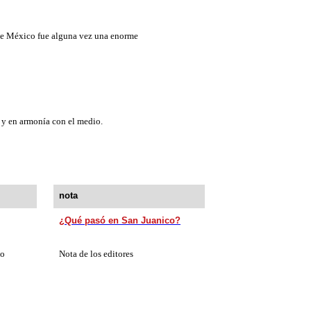
 de México fue alguna vez una enorme
 y en armonía con el medio.
nota
¿Qué pasó en San Juanico?
o
Nota de los editores