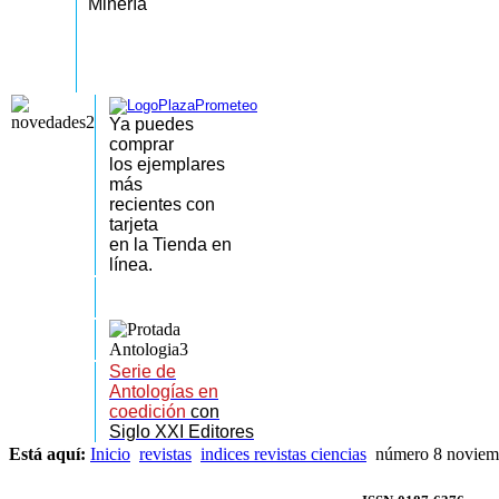
Minería
Ya puedes
comprar
los
ejemplares
más
recientes
con
tarjeta
en la Tienda en
línea.
Serie de
Antologías en
coedición
con
Siglo XXI Editores
Está aquí:
Inicio
revistas
indices revistas ciencias
número 8 noviem