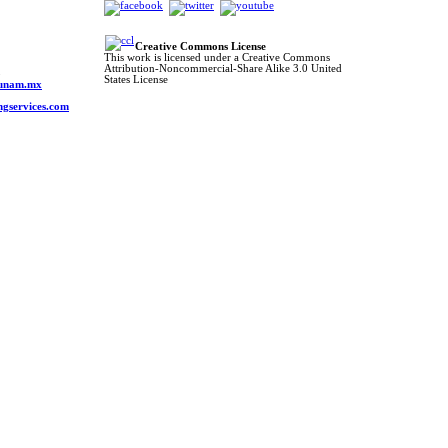
Creative Commons License
This work is licensed under a Creative Commons
Attribution-Noncommercial-Share Alike 3.0 United
o
States License
s.unam.mx
ngservices.com