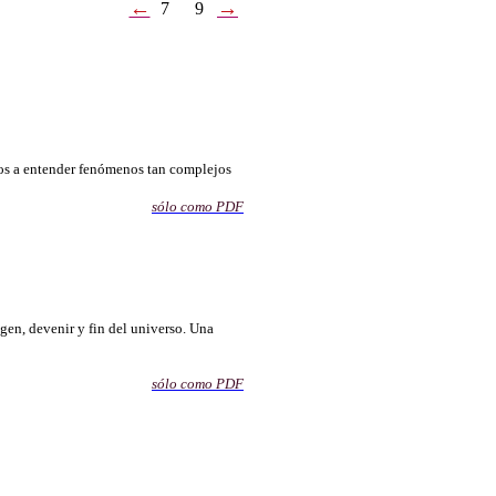
←
→
7
9
os a entender fenómenos tan complejos
sólo como PDF
igen, devenir y fin del universo. Una
sólo co
mo PDF