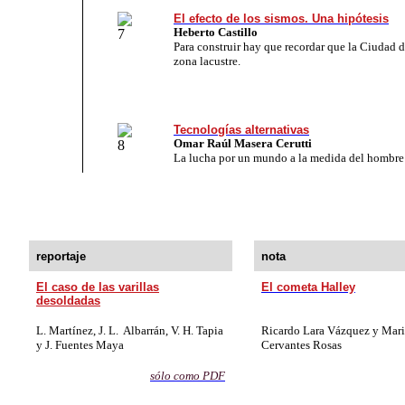
El efecto de los sismos. Una hipótesis
Heberto Castillo
Para construir hay que recordar que la Ciudad
zona lacustre.
Tecnologías alternativas
Omar Raúl Masera Cerutti
La lucha por un mundo a la medida del hombre
reportaje
nota
El caso de las varillas
El cometa Halley
desoldadas
L. Martínez, J. L. Albarrán, V. H. Tapia
Ricardo Lara Vázquez y
Mari
y J. Fuentes Maya
Cervantes Rosas
sólo como PD
F