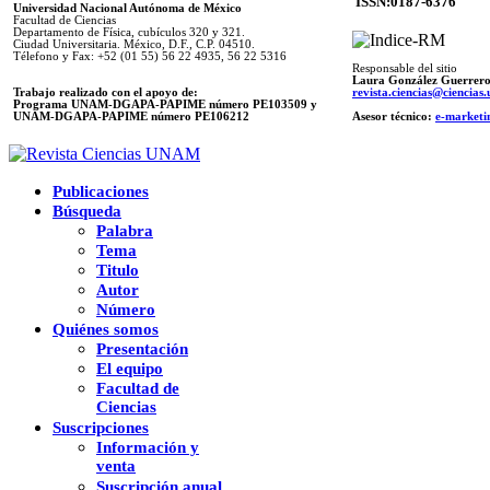
ISSN:0187-6376
Universidad Nacional Autónoma de México
Facultad de Ciencias
Departamento de Física, cubículos 320 y 321.
Ciudad Universitaria. México, D.F., C.P. 04510.
Télefono y Fax: +52 (01 55) 56 22 4935, 56 22 5316
Responsable del sitio
Laura González Guerrer
Trabajo realizado con el apoyo de:
revista.ciencias@ciencia
Programa UNAM-DGAPA-PAPIME número PE103509 y
UNAM-DGAPA-PAPIME
número PE106212
Asesor técnico:
e-marketi
Publicaciones
Búsqueda
Palabra
Tema
Titulo
Autor
Número
Quiénes somos
Presentación
El equipo
Facultad de
Ciencias
Suscripciones
Información y
venta
Suscripción anual