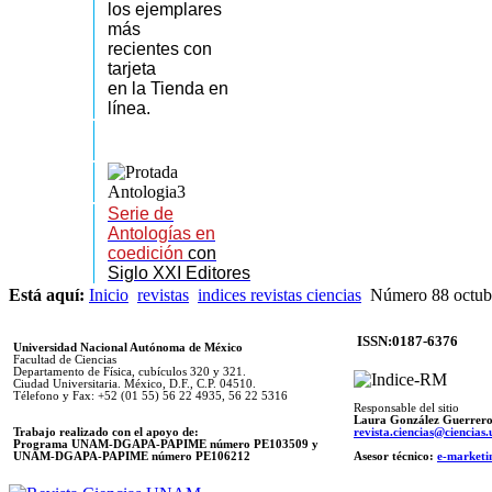
los
ejemplares
más
recientes
con
tarjeta
en la Tienda en
línea.
Serie de
Antologías en
coedición
con
Siglo XXI Editores
Está aquí:
Inicio
revistas
indices revistas ciencias
Número 88 octubr
ISSN:0187-6376
Universidad Nacional Autónoma de México
Facultad de Ciencias
Departamento de Física, cubículos 320 y 321.
Ciudad Universitaria. México, D.F., C.P. 04510.
Télefono y Fax: +52 (01 55) 56 22 4935, 56 22 5316
Responsable del sitio
Laura González Guerrer
Trabajo realizado con el apoyo de:
revista.ciencias@ciencia
Programa UNAM-DGAPA-PAPIME número PE103509 y
UNAM-DGAPA-PAPIME
número PE106212
Asesor técnico:
e-marketi