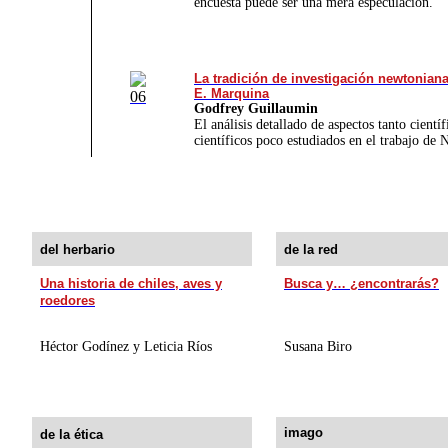
encuesta puede ser una mera especulación.
La tradición de investigación newtoniana
E. Marquina
Godfrey Guillaumin
El análisis detallado de aspectos tanto cientí
científicos poco estudiados en el trabajo de
del herbario
de la red
Una historia de chiles, aves y
Busca y… ¿encontrarás?
roedores
Héctor Godínez y Leticia Ríos
Susana Biro
imago
de la ética