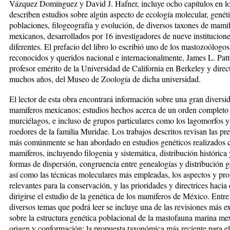
Vázquez Domínguez y David J. Hafner, incluye ocho capítulos en lo
describen estudios sobre algún aspecto de ecología molecular, genét
poblaciones, filogeografía y evolución, de diversos taxones de mamí
mexicanos, desarrollados por 16 investigadores de nueve institucion
diferentes. El prefacio del libro lo escribió uno de los mastozoólogo
reconocidos y queridos nacional e internacionalmente, James L. Patt
profesor emérito de la Universidad de California en Berkeley y direc­
muchos años, del Museo de Zoología de dicha universidad.
El lector de esta obra encontrará información sobre una gran diversi
mamíferos mexicanos; estudios he­chos acerca de un orden com­pleto
murciélagos, e incluso de grupos particulares como los lagomorfos y
roedores de la fa­milia Muridae. Los trabajos descritos revisan las p
más comúnmente se han abordado en estudios genéticos realizados 
mamíferos, incluyendo filogenia y sis­temática, distribución histórica 
formas de dispersión, congruencia entre genealogías y distribución g
así como las técnicas moleculares más empleadas, los aspectos y pr
relevantes para la conservación, y las prioridades y directrices haci
dirigirse el estudio de la gené­tica de los mamíferos de Mé­xico. Entre
diversos temas que podrá leer se incluye una de las revisiones más e
sobre la estructura gené­tica poblacional de la mastofauna marina me
origen y conformación; la pro­puesta taxonómica más re­cien­te para e