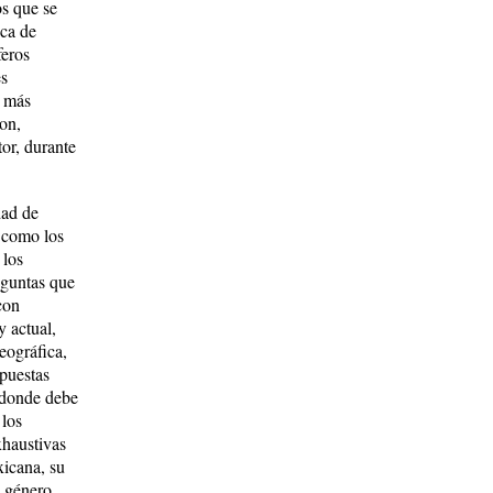
s que se
ica de
feros
es
s más
on,
tor, durante
dad de
 como los
 los
reguntas que
con
y actual,
eográfica,
opuestas
a donde debe
 los
xhaustivas
xicana, su
l género