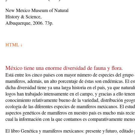
New Mexico Museum of Natural
History & Science,
Albuquerque, 2006. 73p.
HTML ↓
México tiene una enorme diversidad de fauna y flora.
Está entre los cinco países con ma­yor número de especies del grupo 
mamíferos, además, un alto porcentaje de és­tas son endémicas. El es
dicha diversidad tiene ya una larga historia en el país, ya que naturali
logos han trabajado intensamente en el campo, y gracias a ello tene
conocimien­to relativamente bueno de la variedad, distribución geogr
ecología de las diferentes especies de mamíferos mexicanos. El estud
aspectos genéticos de mamíferos en nuestro país es mucho más recien
cual la información con la que con­tamos es comparativamente menor
El libro Genética y mamíferos mexicanos: presente y futuro, editado 