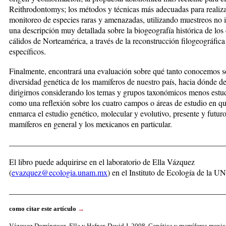
Reithro­dontomys; los métodos y téc­nicas más adecuadas para realiz
monitoreo de especies raras y amenazadas, uti­lizando muestreos no 
una descripción muy detallada sobre la biogeografía histórica de los 
cálidos de Norteamérica, a tra­vés de la reconstrucción filogeográfica
específicos.
Finalmente, encontrará una evaluación sobre qué tan­to conocemos s
diversidad genética de los mamíferos de nuestro país, hacia dónde 
dirigirnos con­siderando los temas y gru­pos taxonómicos menos estud
como una refle­xión sobre los cuatro campos o áreas de estudio en qu
enmarca el estudio genético, molecular y evolutivo, presente y futuro
mamíferos en general y los mexicanos en particular.
_____________________________________________________
El libro puede adquirirse en el laboratorio de Ella Vázquez
(
evazquez@ecologia.unam.mx
) en el Instituto de Ecología de la 
_____________________________________________________
como citar este artículo
→
Vázquez Domínguez, Ella y Hafner, David J. 2008. Genética y mamíferos mexic