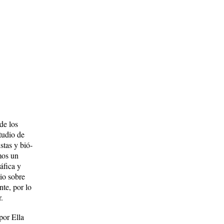
de los
tudio de
stas y bió­
mos un
áfica y
io sobre
te, por lo
.
por Ella