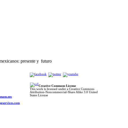
exicanos: presente y futuro
Creative Commons License
This work is licensed under a Creative Commons
Attribution-Noncommercial-Share Alike 3.0 United
o
States License
s.unam.mx
ngservices.com