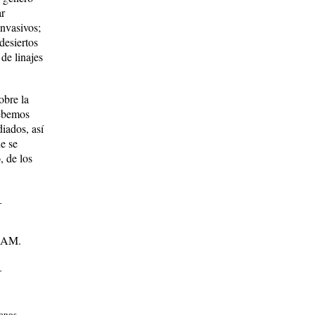
ar
invasivos;
desiertos
 de linajes
obre la
debemos
iados, así
e se
, de los
_
UNAM.
_
anos.