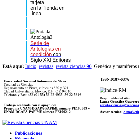
tarjeta
en la Tienda en
línea.
Serie de
Antologías en
coedición
con
Siglo XXI Editores
Está aquí:
Inicio
revistas
revista ciencias 90
Genética y mamíferos m
ISSN:0187-6376
Universidad Nacional Autónoma de México
Facultad de Ciencias
Departamento de Física, cubículos 320 y 321.
Ciudad Universitaria. México, D.F., C.P. 04510.
Télefono y Fax: +52 (01 55) 56 22 4935, 56 22 5316
Responsable del sitio
Laura González Guerrer
Trabajo realizado con el apoyo de:
revista.ciencias@ciencia
Programa UNAM-DGAPA-PAPIME número PE103509 y
UNAM-DGAPA-PAPIME
número PE106212
Asesor técnico:
e-marketi
Publicaciones
Búsqueda